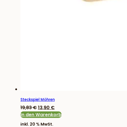
Steckspiel Möhren
Ursprünglicher
Aktueller
19,83
€
13,90
€
Preis
Preis
In den Warenkorb
war:
ist:
inkl. 20 % MwSt.