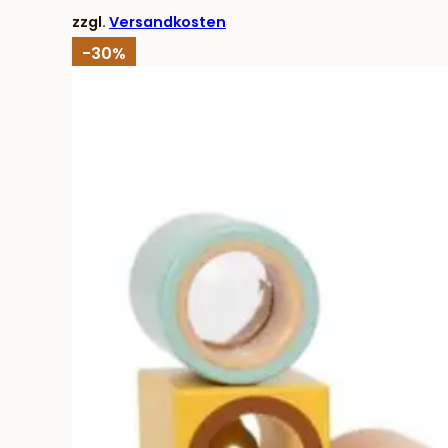
19,83 €
13,90 €.
zzgl.
Versandkosten
-30%