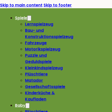
Skip to main content
Skip to footer
Spiele
Lernspielzeug
Bau- und
Konstruktionsspielzeug
Fahrzeuge
Motorikspielzeug
Puzzle und
Geduldspiele
Kleinkindspielzeug
Plüschtiere
Matador
Gesellschaftsspiele
Kinderküche &
Kaufladen
Baby
Plüschtiere