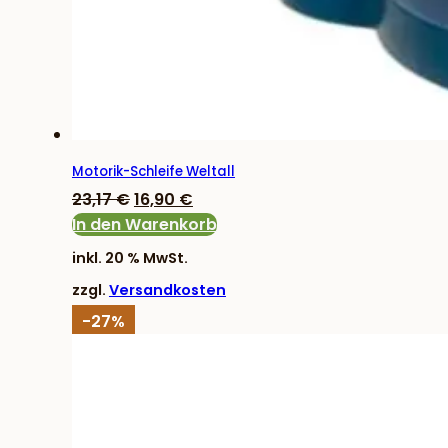
Motorik-Schleife Weltall
Ursprünglicher
Aktueller
23,17
€
16,90
€
Preis
Preis
In den Warenkorb
war:
ist:
inkl. 20 % MwSt.
23,17 €
16,90 €.
zzgl.
Versandkosten
-27%