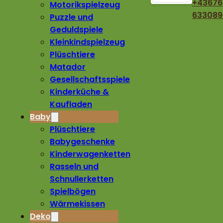
+43676
Motorikspielzeug
633089
Puzzle und
Geduldspiele
Kleinkindspielzeug
Plüschtiere
Matador
Gesellschaftsspiele
Kinderküche &
Kaufladen
Baby
Plüschtiere
Babygeschenke
Kinderwagenketten
Rasseln und
Schnullerketten
Spielbögen
Wärmekissen
Deko