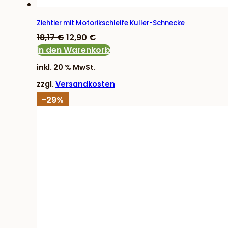
Ziehtier mit Motorikschleife Kuller-Schnecke
Ursprünglicher
Aktueller
18,17
€
12,90
€
Preis
Preis
In den Warenkorb
war:
ist:
inkl. 20 % MwSt.
18,17 €
12,90 €.
zzgl.
Versandkosten
-29%