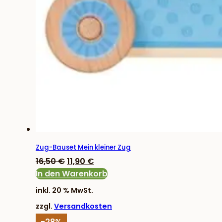
Zug-Bauset Mein kleiner Zug
Ursprünglicher
Aktueller
16,50
€
11,90
€
Preis
Preis
In den Warenkorb
war:
ist:
inkl. 20 % MwSt.
16,50 €
11,90 €.
zzgl.
Versandkosten
-28%