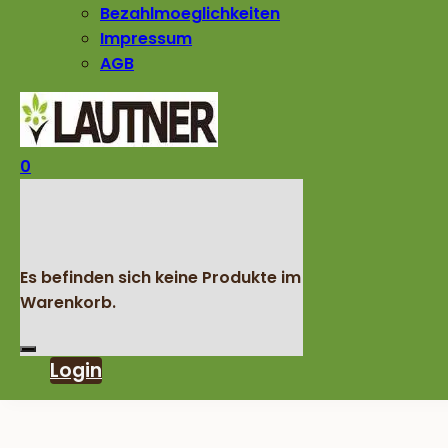
Bezahlmoeglichkeiten
Impressum
AGB
0
Es befinden sich keine Produkte im
Warenkorb.
Login