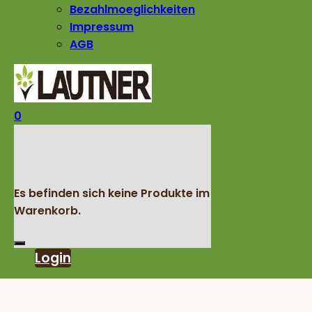
Bezahlmoeglichkeiten
Impressum
AGB
0
Es befinden sich keine Produkte im
Warenkorb.
Login