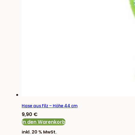
Hase aus Filz – Höhe 44 cm
9,90
€
In den Warenkorb
inkl. 20 % MwSt.