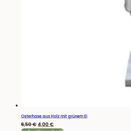
Osterhase aus Holz mit grünem Ei
Ursprünglicher
Aktueller
6,50
€
4,00
€