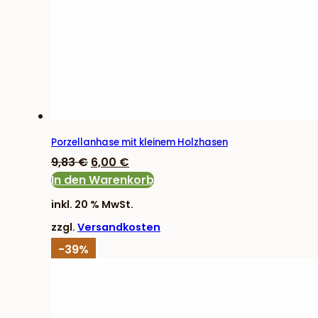
Porzellanhase mit kleinem Holzhasen
Ursprünglicher
Aktueller
9,83
€
6,00
€
Preis
Preis
In den Warenkorb
war:
ist:
inkl. 20 % MwSt.
9,83 €
6,00 €.
zzgl.
Versandkosten
-39%