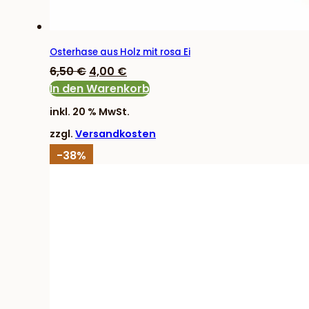
Osterhase aus Holz mit rosa Ei
Ursprünglicher
Aktueller
6,50
€
4,00
€
Preis
Preis
In den Warenkorb
war:
ist:
inkl. 20 % MwSt.
6,50 €
4,00 €.
zzgl.
Versandkosten
-38%