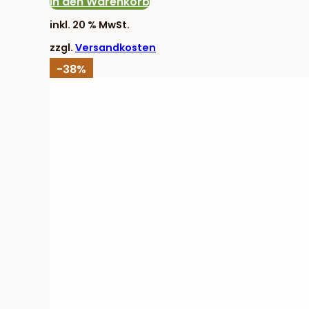
Preis
Preis
In den Warenkorb
war:
ist:
inkl. 20 % MwSt.
6,50 €
4,00 €.
zzgl.
Versandkosten
-38%