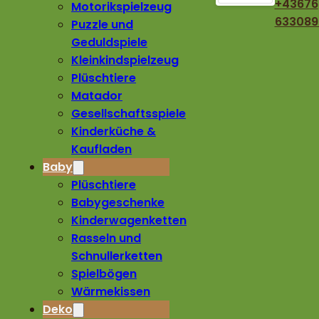
+43676
Motorikspielzeug
633089
Puzzle und
Geduldspiele
Kleinkindspielzeug
Plüschtiere
Matador
Gesellschaftsspiele
Kinderküche &
Kaufladen
Baby
Plüschtiere
Babygeschenke
Kinderwagenketten
Rasseln und
Schnullerketten
Spielbögen
Wärmekissen
Deko