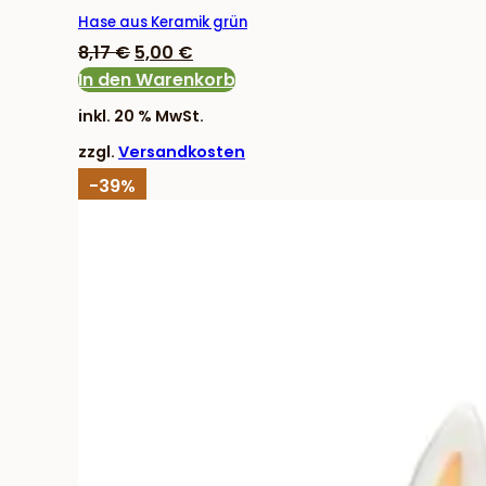
Hase aus Keramik grün
Ursprünglicher
Aktueller
8,17
€
5,00
€
Preis
Preis
In den Warenkorb
war:
ist:
inkl. 20 % MwSt.
8,17 €
5,00 €.
zzgl.
Versandkosten
-39%