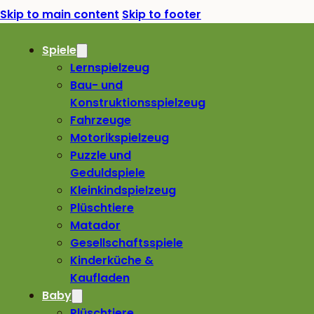
Skip to main content
Skip to footer
Spiele
Lernspielzeug
Bau- und
Konstruktionsspielzeug
Fahrzeuge
Motorikspielzeug
Puzzle und
Geduldspiele
Kleinkindspielzeug
Plüschtiere
Matador
Gesellschaftsspiele
Kinderküche &
Kaufladen
Baby
Plüschtiere