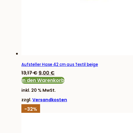
Aufsteller Hase 42 cm aus Textil beige
Ursprünglicher
Aktueller
13,17
€
9,00
€
Preis
Preis
In den Warenkorb
war:
ist:
inkl. 20 % MwSt.
13,17 €
9,00 €.
zzgl.
Versandkosten
-32%