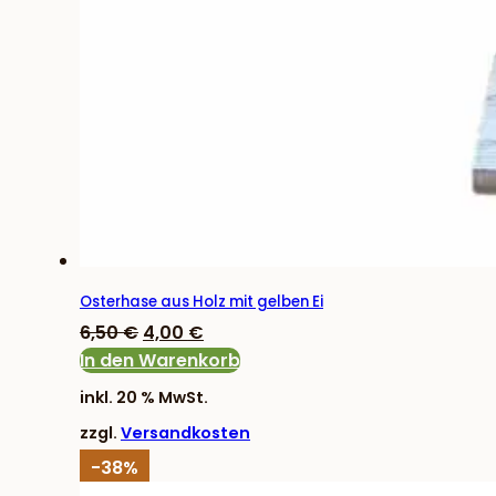
Osterhase aus Holz mit gelben Ei
Ursprünglicher
Aktueller
6,50
€
4,00
€
Preis
Preis
In den Warenkorb
war:
ist:
inkl. 20 % MwSt.
6,50 €
4,00 €.
zzgl.
Versandkosten
-38%