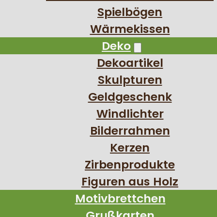
Spielbögen
Wärmekissen
Deko
Dekoartikel
Skulpturen
Geldgeschenk
Windlichter
Bilderrahmen
Kerzen
Zirbenprodukte
Figuren aus Holz
Motivbrettchen
Grußkarten