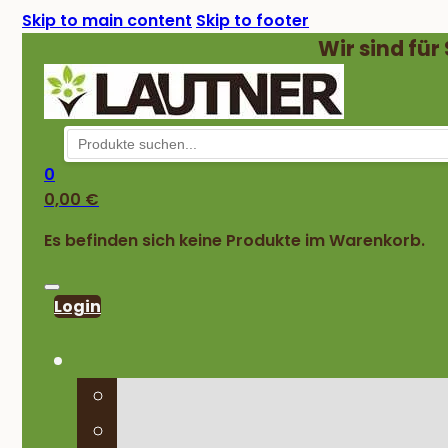
Skip to main content
Skip to footer
Wir sind für
0
0,00
€
Es befinden sich keine Produkte im Warenkorb.
Login