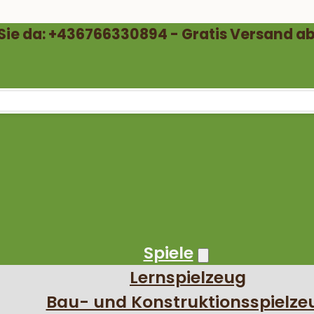
 Sie da: +436766330894 - Gratis Versand ab
Spiele
Lernspielzeug
Bau- und Konstruktionsspielze