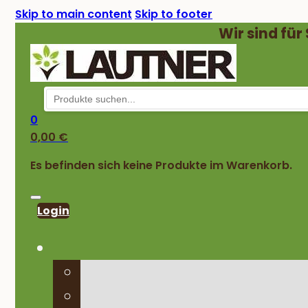
Skip to main content
Skip to footer
Wir sind für
0
0,00
€
Es befinden sich keine Produkte im Warenkorb.
Login