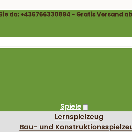
 Sie da: +436766330894 - Gratis Versand ab
Spiele
Lernspielzeug
Bau- und Konstruktionsspielze