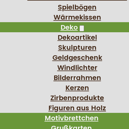
Spielbögen
Wärmekissen
Deko
Dekoartikel
Skulpturen
Geldgeschenk
Windlichter
Bilderrahmen
Kerzen
Zirbenprodukte
Figuren aus Holz
Motivbrettchen
Grußkarten