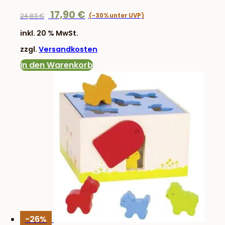
Ursprünglicher
Aktueller
17,90
€
24,83
€
Preis
Preis
inkl. 20 % MwSt.
war:
ist:
zzgl.
Versandkosten
24,83 €
17,90 €.
In den Warenkorb
-26%