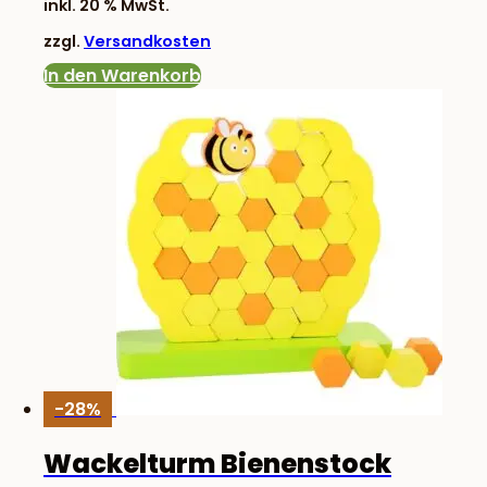
inkl. 20 % MwSt.
war:
ist:
zzgl.
Versandkosten
13,17 €
9,90 €.
In den Warenkorb
-28%
Wackelturm Bienenstock