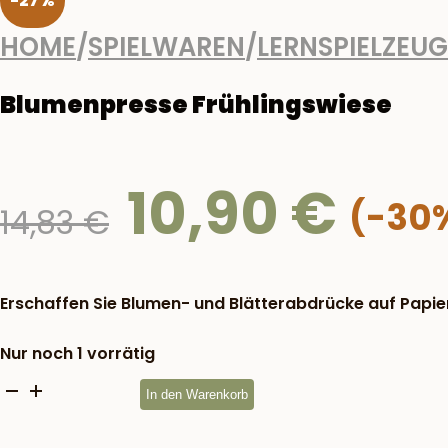
-27%
HOME
/
SPIELWAREN
/
LERNSPIELZEUG
Blumenpresse Frühlingswiese
10,90
€
Ursprünglicher
14,83
€
Preis
war:
14,83 €
Erschaffen Sie Blumen- und Blätterabdrücke auf Papie
Nur noch 1 vorrätig
Blumenpresse
In den Warenkorb
Frühlingswiese
Menge