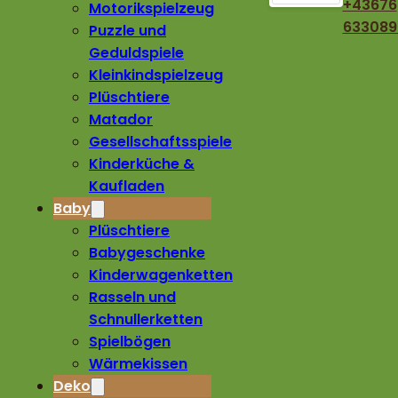
+43676
Motorikspielzeug
633089
Puzzle und
Geduldspiele
Kleinkindspielzeug
Plüschtiere
Matador
Gesellschaftsspiele
Kinderküche &
Kaufladen
Baby
Plüschtiere
Babygeschenke
Kinderwagenketten
Rasseln und
Schnullerketten
Spielbögen
Wärmekissen
Deko