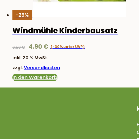
-25%
Windmühle Kinderbausatz
Ursprünglicher
Aktueller
4,90
€
6,50
€
Preis
Preis
inkl. 20 % MwSt.
war:
ist:
zzgl.
Versandkosten
6,50 €
4,90 €.
In den Warenkorb