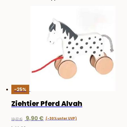
-25%
Ziehtier Pferd Alvah
Ursprünglicher
Aktueller
9,90
€
13,17
€
Preis
Preis