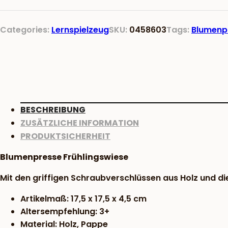
Categories:
Lernspielzeug
SKU:
0458603
Tags:
Blumenp
BESCHREIBUNG
ZUSÄTZLICHE INFORMATION
PRODUKTSICHERHEIT
Blumenpresse Frühlingswiese
Mit den griffigen Schraubverschlüssen aus Holz und d
Artikelmaß: 17,5 x 17,5 x 4,5 cm
Altersempfehlung: 3+
Material: Holz, Pappe