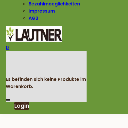
Bezahlmoeglichkeiten
Impressum
AGB
0
Es befinden sich keine Produkte im
Warenkorb.
Login