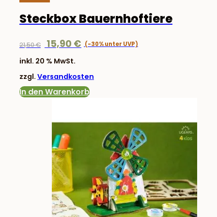
Steckbox Bauernhoftiere
Ursprünglicher
Aktueller
15,90
€
21,50
€
Preis
Preis
inkl. 20 % MwSt.
war:
ist:
zzgl.
Versandkosten
21,50 €
15,90 €.
In den Warenkorb