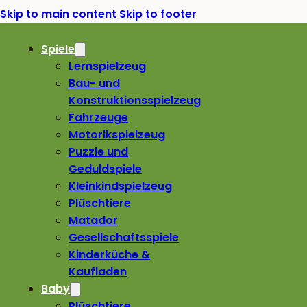
Skip to main content
Skip to footer
Spiele
Lernspielzeug
Bau- und
Konstruktionsspielzeug
Fahrzeuge
Motorikspielzeug
Puzzle und
Geduldspiele
Kleinkindspielzeug
Plüschtiere
Matador
Gesellschaftsspiele
Kinderküche &
Kaufladen
Baby
Plüschtiere