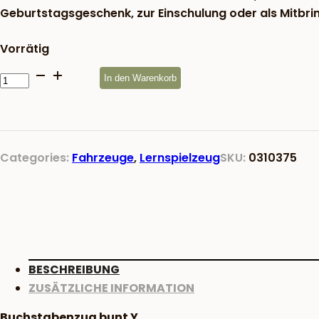
Geburtstagsgeschenk, zur Einschulung oder als Mitbrin
Vorrätig
Buchstabenzug
In den Warenkorb
bunt
Y
Menge
Categories:
Fahrzeuge
,
Lernspielzeug
SKU:
0310375
BESCHREIBUNG
ZUSÄTZLICHE INFORMATION
Buchstabenzug bunt Y