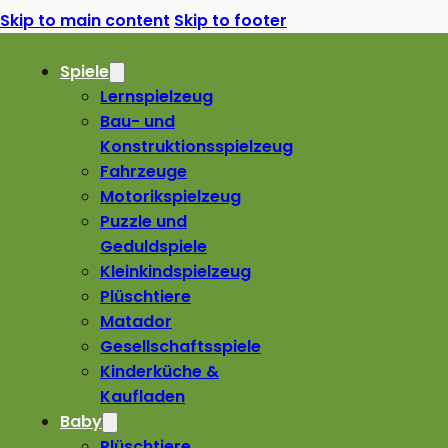
Skip to main content
Skip to footer
Spiele
Lernspielzeug
Bau- und
Konstruktionsspielzeug
Fahrzeuge
Motorikspielzeug
Puzzle und
Geduldspiele
Kleinkindspielzeug
Plüschtiere
Matador
Gesellschaftsspiele
Kinderküche &
Kaufladen
Baby
Plüschtiere