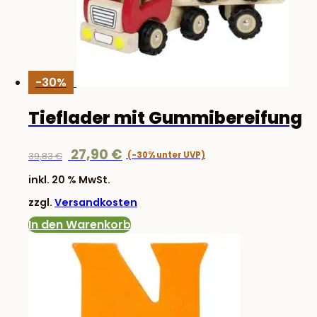
-30%
Tieflader mit Gummibereifung
Ursprünglicher
Aktueller
27,90
€
39,83
€
Preis
Preis
inkl. 20 % MwSt.
war:
ist:
zzgl.
Versandkosten
39,83 €
27,90 €.
In den Warenkorb