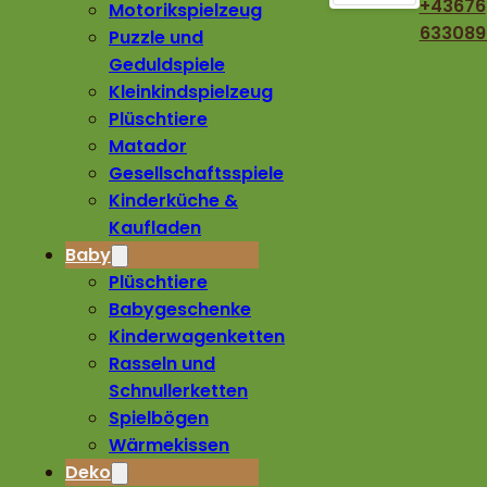
+43676
Motorikspielzeug
633089
Puzzle und
Geduldspiele
Kleinkindspielzeug
Plüschtiere
Matador
Gesellschaftsspiele
Kinderküche &
Kaufladen
Baby
Plüschtiere
Babygeschenke
Kinderwagenketten
Rasseln und
Schnullerketten
Spielbögen
Wärmekissen
Deko