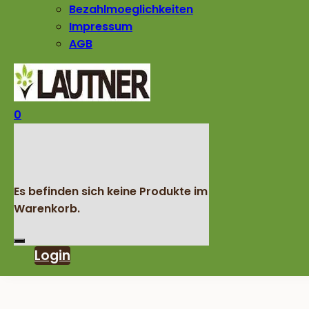
Bezahlmoeglichkeiten
Impressum
AGB
0
Es befinden sich keine Produkte im
Warenkorb.
Login