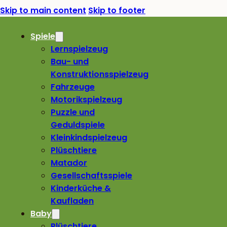
Skip to main content
Skip to footer
Spiele
Lernspielzeug
Bau- und
Konstruktionsspielzeug
Fahrzeuge
Motorikspielzeug
Puzzle und
Geduldspiele
Kleinkindspielzeug
Plüschtiere
Matador
Gesellschaftsspiele
Kinderküche &
Kaufladen
Baby
Plüschtiere