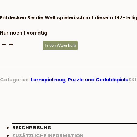
war:
16,50 €
Entdecken Sie die Welt spielerisch mit diesem 192-teil
Nur noch 1 vorrätig
Einlegepuzzle
In den Warenkorb
Welt
Menge
Categories:
Lernspielzeug
,
Puzzle und Geduldspiele
SK
BESCHREIBUNG
ZUSÄTZLICHE INFORMATION