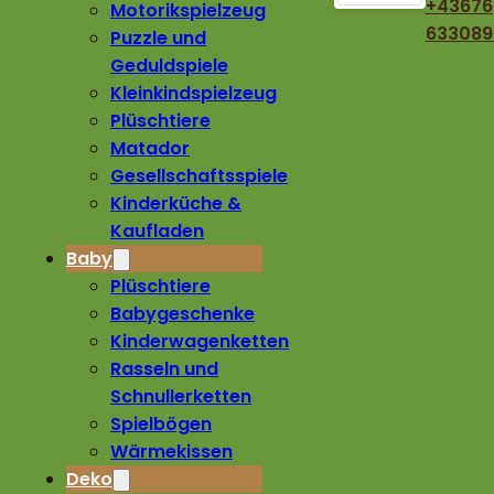
+43676
Motorikspielzeug
633089
Puzzle und
Geduldspiele
Kleinkindspielzeug
Plüschtiere
Matador
Gesellschaftsspiele
Kinderküche &
Kaufladen
Baby
Plüschtiere
Babygeschenke
Kinderwagenketten
Rasseln und
Schnullerketten
Spielbögen
Wärmekissen
Deko