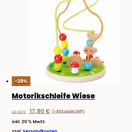
-28%
Motorikschleife Wiese
Ursprünglicher
Aktueller
17,90
€
24,83
€
Preis
Preis
inkl. 20 % MwSt.
war:
ist:
zzgl.
Versandkosten