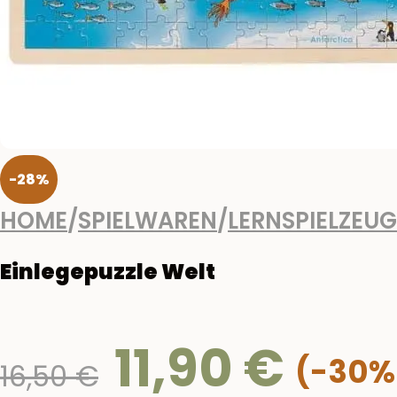
-28%
HOME
/
SPIELWAREN
/
LERNSPIELZEUG
Einlegepuzzle Welt
11,90
€
Ursprünglicher
16,50
€
Preis