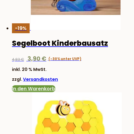
-19%
Segelboot Kinderbausatz
Ursprünglicher
Aktueller
3,90
€
4,83
€
Preis
Preis
inkl. 20 % MwSt.
war:
ist:
zzgl.
Versandkosten
4,83 €
3,90 €.
In den Warenkorb