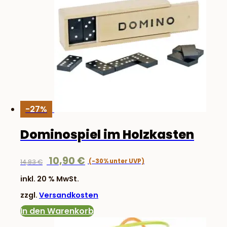
-27%
Dominospiel im Holzkasten
Ursprünglicher
Aktueller
10,90
€
14,83
€
Preis
Preis
inkl. 20 % MwSt.
war:
ist:
zzgl.
Versandkosten
14,83 €
10,90 €.
In den Warenkorb