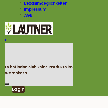
Bezahlmoeglichkeiten
Impressum
AGB
0
Es befinden sich keine Produkte im
Warenkorb.
Login