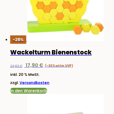
-28%
Wackelturm Bienenstock
Ursprünglicher
Aktueller
17,90
€
24,83
€
Preis
Preis
inkl. 20 % MwSt.
war:
ist:
zzgl.
Versandkosten
24,83 €
17,90 €.
In den Warenkorb