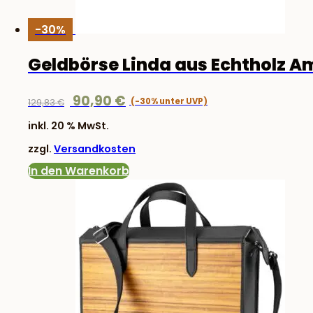
-30%
Geldbörse Linda aus Echtholz 
Ursprünglicher
Aktueller
90,90
€
129,83
€
Preis
Preis
inkl. 20 % MwSt.
war:
ist:
zzgl.
Versandkosten
129,83 €
90,90 €.
In den Warenkorb