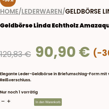
-30%
HOME
/
LEDERWAREN
/
GELDBÖRSE L
Geldbörse Linda Echtholz Amazaq
90,90
€
Ursprünglicher
129,83
€
Preis
war:
129,83 €
Elegante Leder-Geldbörse in Briefumschlag-Form mit v
Reißverschluss.
Nur noch 1 vorrätig
Geldbörse
In den Warenkorb
Linda