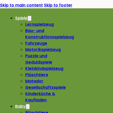
Skip to main content
Skip to footer
Spiele
Lernspielzeug
Bau- und
Konstruktionsspielzeug
Fahrzeuge
Motorikspielzeug
Puzzle und
Geduldspiele
Kleinkindspielzeug
Plüschtiere
Matador
Gesellschaftsspiele
Kinderküche &
Kaufladen
Baby
Plüschtiere