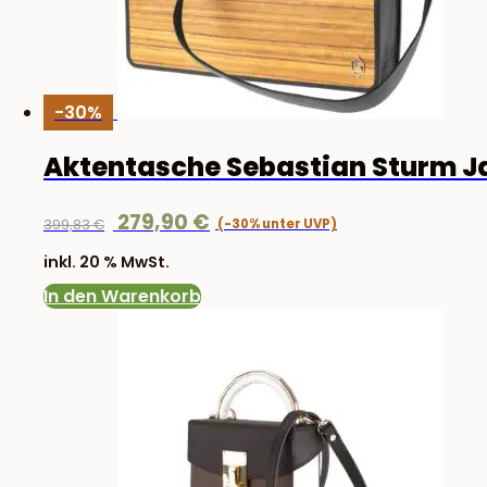
-30%
Aktentasche Sebastian Sturm J
Ursprünglicher
Aktueller
279,90
€
399,83
€
Preis
Preis
inkl. 20 % MwSt.
war:
ist:
In den Warenkorb
399,83 €
279,90 €.