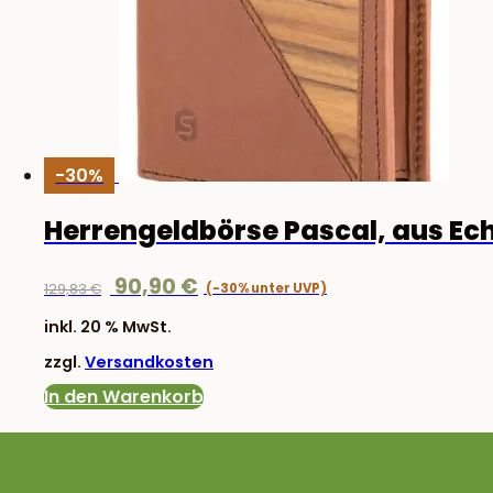
-30%
Herrengeldbörse Pascal, aus E
Ursprünglicher
Aktueller
90,90
€
129,83
€
Preis
Preis
inkl. 20 % MwSt.
war:
ist:
zzgl.
Versandkosten
129,83 €
90,90 €.
In den Warenkorb