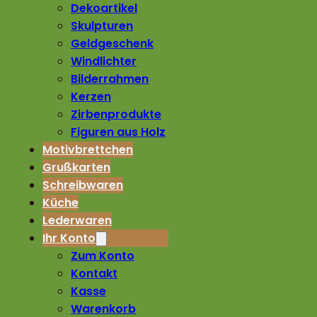
Dekoartikel
Skulpturen
Geldgeschenk
Windlichter
Bilderrahmen
Kerzen
Zirbenprodukte
Figuren aus Holz
Motivbrettchen
Grußkarten
Schreibwaren
Küche
Lederwaren
Ihr Konto
Zum Konto
Kontakt
Kasse
Warenkorb