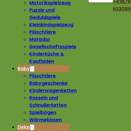
+43676
Motorikspielzeug
633089
Puzzle und
Geduldspiele
Kleinkindspielzeug
Plüschtiere
Matador
Gesellschaftsspiele
Kinderküche &
Kaufladen
Baby
Plüschtiere
Babygeschenke
Kinderwagenketten
Rasseln und
Schnullerketten
Spielbögen
Wärmekissen
Deko