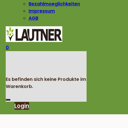
Bezahlmoeglichkeiten
Impressum
AGB
0
Es befinden sich keine Produkte im
Warenkorb.
Login