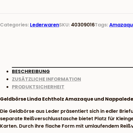
Echtholz
Amazaque
und
Categories:
Lederwaren
SKU:
40309016
Tags:
Amazaqu
Nappaleder
weinrot
Menge
BESCHREIBUNG
ZUSÄTZLICHE INFORMATION
PRODUKTSICHERHEIT
Geldbörse Linda Echtholz Amazaque und Nappalede
Die Geldbörse aus Leder präsentiert sich in edler Bri
separate Reißverschlusstasche bietet Platz für Kleing
Karten. Durch ihre flache Form mit umlaufendem Reißve