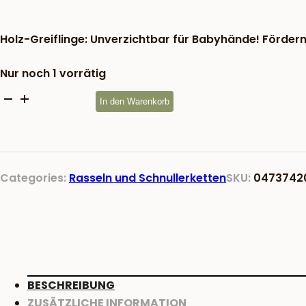
war:
9,83 €
Holz-Greiflinge: Unverzichtbar für Babyhände! Fördern
Nur noch 1 vorrätig
Greifling
In den Warenkorb
Igel
mit
Perlen
Menge
Categories:
Rasseln und Schnullerketten
SKU:
0473742
BESCHREIBUNG
ZUSÄTZLICHE INFORMATION