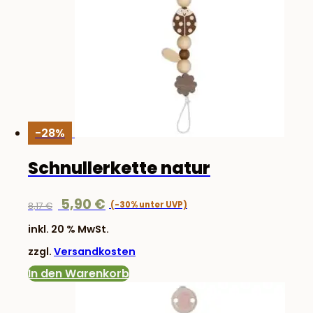
-28%
Schnullerkette natur
Ursprünglicher
Aktueller
5,90
€
8,17
€
Preis
Preis
inkl. 20 % MwSt.
war:
ist:
zzgl.
Versandkosten
8,17 €
5,90 €.
In den Warenkorb