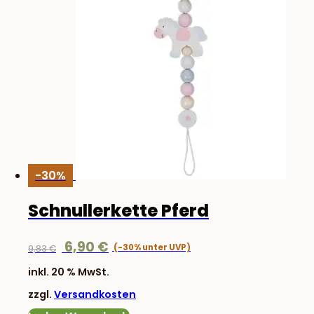
-30%
Schnullerkette Pferd
Ursprünglicher
Aktueller
6,90
€
9,83
€
Preis
Preis
inkl. 20 % MwSt.
war:
ist:
zzgl.
Versandkosten
9,83 €
6,90 €.