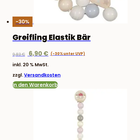
-30%
Greifling Elastik Bär
Ursprünglicher
Aktueller
6,90
€
9,83
€
Preis
Preis
inkl. 20 % MwSt.
war:
ist:
zzgl.
Versandkosten
9,83 €
6,90 €.
In den Warenkorb