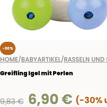
-30%
HOME
/
BABYARTIKEL
/
RASSELN UND
Greifling Igel mit Perlen
6,90
€
Ursprünglicher
9,83
€
Preis