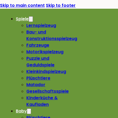
Skip to main content
Skip to footer
Spiele
Lernspielzeug
Bau- und
Konstruktionsspielzeug
Fahrzeuge
Motorikspielzeug
Puzzle und
Geduldspiele
Kleinkindspielzeug
Plüschtiere
Matador
Gesellschaftsspiele
Kinderküche &
Kaufladen
Baby
Plüschtiere