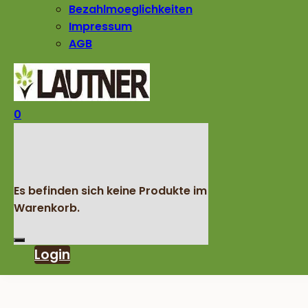
Bezahlmoeglichkeiten
Impressum
AGB
0
Es befinden sich keine Produkte im
Warenkorb.
Login