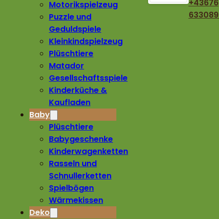
+43676
Motorikspielzeug
633089
Puzzle und
Geduldspiele
Kleinkindspielzeug
Plüschtiere
Matador
Gesellschaftsspiele
Kinderküche &
Kaufladen
Baby
Plüschtiere
Babygeschenke
Kinderwagenketten
Rasseln und
Schnullerketten
Spielbögen
Wärmekissen
Deko