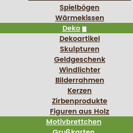
Spielbögen
Wärmekissen
Deko
Dekoartikel
Skulpturen
Geldgeschenk
Windlichter
Bilderrahmen
Kerzen
Zirbenprodukte
Figuren aus Holz
Motivbrettchen
Grußkarten