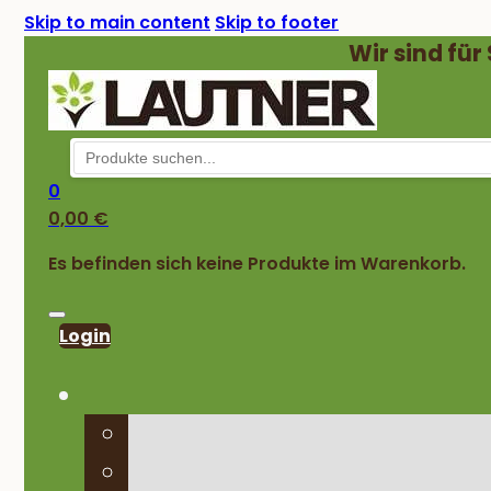
Skip to main content
Skip to footer
Wir sind für
0
0,00
€
Es befinden sich keine Produkte im Warenkorb.
Login