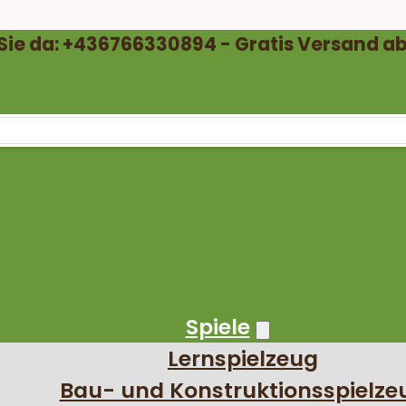
 Sie da: +436766330894 - Gratis Versand ab
Spiele
Lernspielzeug
Bau- und Konstruktionsspielze