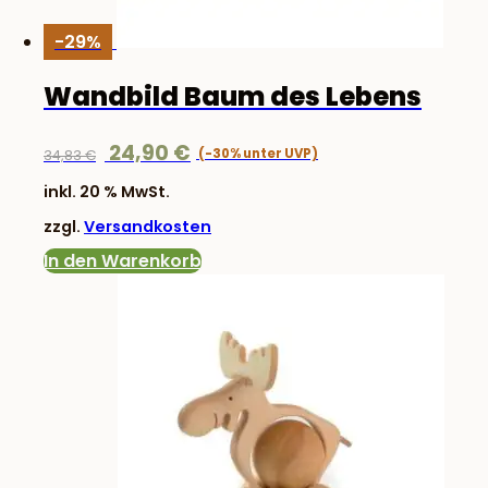
-29%
Wandbild Baum des Lebens
Ursprünglicher
Aktueller
24,90
€
34,83
€
Preis
Preis
inkl. 20 % MwSt.
war:
ist:
zzgl.
Versandkosten
34,83 €
24,90 €.
In den Warenkorb