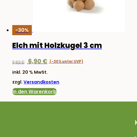
-30%
Elch mit Holzkugel 3 cm
Ursprünglicher
Aktueller
6,90
€
9,83
€
Preis
Preis
inkl. 20 % MwSt.
war:
ist:
zzgl.
Versandkosten
9,83 €
6,90 €.
In den Warenkorb