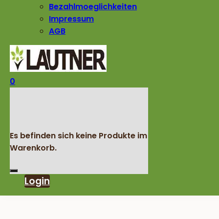
Bezahlmoeglichkeiten
Impressum
AGB
0
Es befinden sich keine Produkte im
Warenkorb.
Login