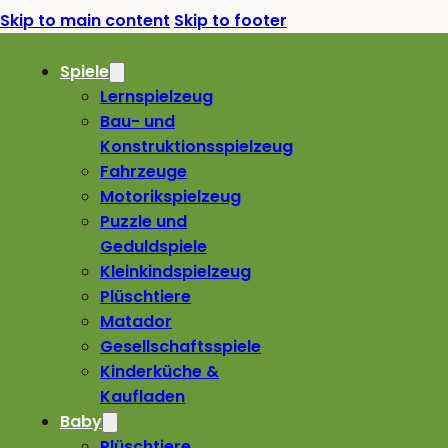
Skip to main content
Skip to footer
Spiele
Lernspielzeug
Bau- und
Konstruktionsspielzeug
Fahrzeuge
Motorikspielzeug
Puzzle und
Geduldspiele
Kleinkindspielzeug
Plüschtiere
Matador
Gesellschaftsspiele
Kinderküche &
Kaufladen
Baby
Plüschtiere