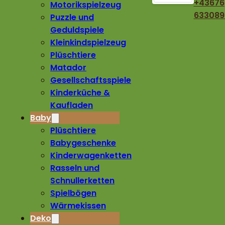
+43676
Motorikspielzeug
633089
Puzzle und
Geduldspiele
Kleinkindspielzeug
Plüschtiere
Matador
Gesellschaftsspiele
Kinderküche &
Kaufladen
Baby
Plüschtiere
Babygeschenke
Kinderwagenketten
Rasseln und
Schnullerketten
Spielbögen
Wärmekissen
Deko