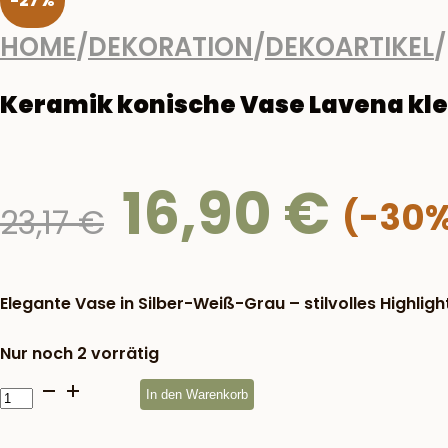
-27%
HOME
/
DEKORATION
/
DEKOARTIKEL
/
Keramik konische Vase Lavena kle
16,90
€
Ursprünglicher
23,17
€
Preis
war:
23,17 €
Elegante Vase in Silber-Weiß-Grau – stilvolles Highlig
Nur noch 2 vorrätig
Keramik
In den Warenkorb
konische
Vase