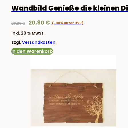
Wandbild Genieße die kleinen D
Ursprünglicher
Aktueller
20,90
€
29,83
€
Preis
Preis
inkl. 20 % MwSt.
war:
ist:
zzgl.
Versandkosten
29,83 €
20,90 €.
In den Warenkorb