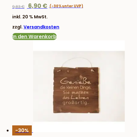
Ursprünglicher
Aktueller
6,90
€
9,83
€
Preis
Preis
inkl. 20 % MwSt.
war:
ist:
zzgl.
Versandkosten
9,83 €
6,90 €.
In den Warenkorb
-30%