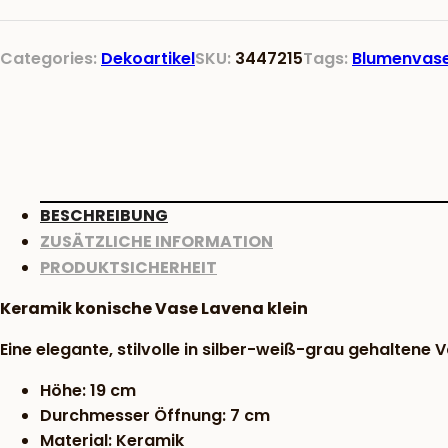
Lavena
klein
Categories:
Dekoartikel
SKU:
3447215
Tags:
Blumenvas
Menge
BESCHREIBUNG
ZUSÄTZLICHE INFORMATION
PRODUKTSICHERHEIT
Keramik konische Vase Lavena klein
Eine elegante, stilvolle in silber-weiß-grau gehaltene
Höhe: 19 cm
Durchmesser Öffnung: 7 cm
Material: Keramik