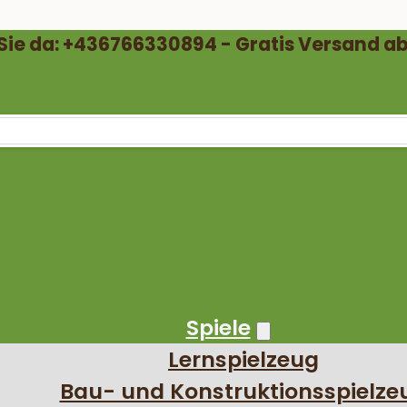
 Sie da: +436766330894 - Gratis Versand ab
Spiele
Lernspielzeug
Bau- und Konstruktionsspielze