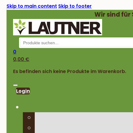
Skip to main content
Skip to footer
Wir sind für
0
0,00
€
Es befinden sich keine Produkte im Warenkorb.
Login