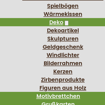
Spielbögen
Wärmekissen
Deko
Dekoartikel
Skulpturen
Geldgeschenk
Windlichter
Bilderrahmen
Kerzen
Zirbenprodukte
Figuren aus Holz
Motivbrettchen
Grußkarten