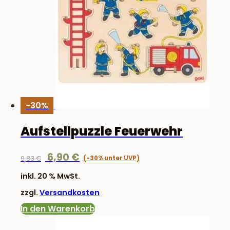
-30%
Aufstellpuzzle Feuerwehr
Ursprünglicher
Aktueller
6,90
€
9,83
€
Preis
Preis
inkl. 20 % MwSt.
war:
ist:
zzgl.
Versandkosten
9,83 €
6,90 €.
In den Warenkorb