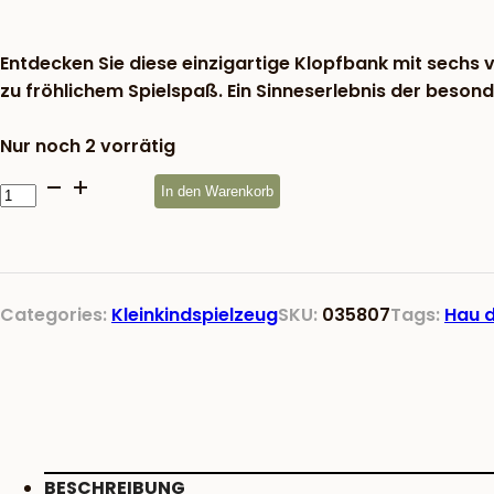
war:
24,83 €
Entdecken Sie diese einzigartige Klopfbank mit sechs v
zu fröhlichem Spielspaß. Ein Sinneserlebnis der besond
Nur noch 2 vorrätig
Klopfspiel
In den Warenkorb
Hau
den
Vogel
Menge
Categories:
Kleinkindspielzeug
SKU:
035807
Tags:
Hau 
BESCHREIBUNG