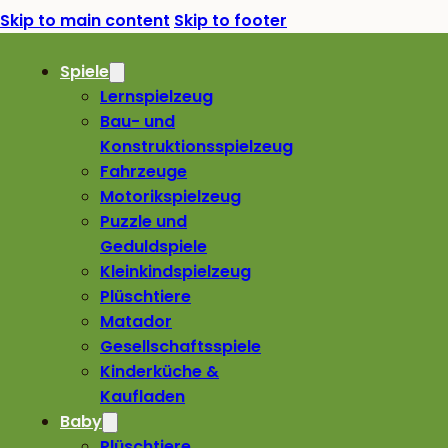
Skip to main content
Skip to footer
Spiele
Lernspielzeug
Bau- und
Konstruktionsspielzeug
Fahrzeuge
Motorikspielzeug
Puzzle und
Geduldspiele
Kleinkindspielzeug
Plüschtiere
Matador
Gesellschaftsspiele
Kinderküche &
Kaufladen
Baby
Plüschtiere