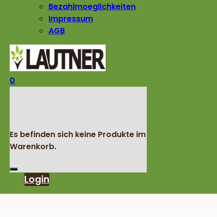
Bezahlmoeglichkeiten
Impressum
AGB
0
Es befinden sich keine Produkte im
Warenkorb.
Login