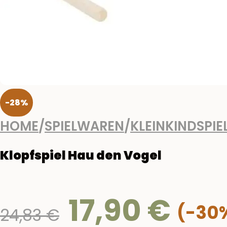
-28%
HOME
/
SPIELWAREN
/
KLEINKINDSPIE
Klopfspiel Hau den Vogel
17,90
€
Ursprünglicher
24,83
€
Preis