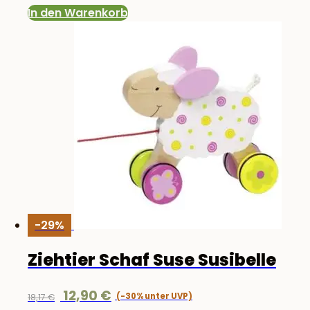
In den Warenkorb
-29%
Ziehtier Schaf Suse Susibelle
Ursprünglicher
Aktueller
12,90
€
18,17
€