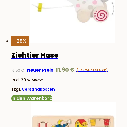
-28%
Ziehtier Hase
Ursprünglicher
Aktuelle
11,90
€
Neuer Preis:
16,50
€
Preis
Preis
inkl. 20 % MwSt.
war:
ist:
zzgl.
Versandkosten
16,50 €
11,90 €.
In den Warenkorb