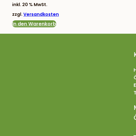
Preis
Preis
inkl. 20 % MwSt.
war:
ist:
zzgl.
Versandkosten
18,17 €
12,90 €.
In den Warenkorb
T