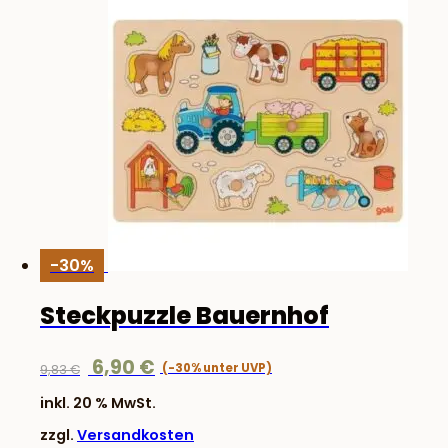
-30%
Steckpuzzle Bauernhof
Ursprünglicher
Aktueller
6,90
€
9,83
€
Preis
Preis
inkl. 20 % MwSt.
war:
ist:
zzgl.
Versandkosten
9,83 €
6,90 €.