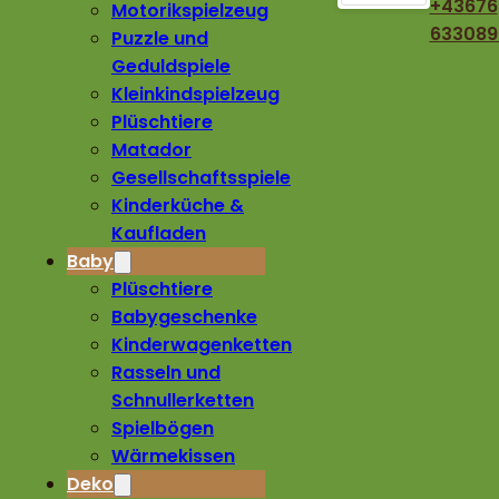
+43676
Motorikspielzeug
633089
Puzzle und
Geduldspiele
Kleinkindspielzeug
Plüschtiere
Matador
Gesellschaftsspiele
Kinderküche &
Kaufladen
Baby
Plüschtiere
Babygeschenke
Kinderwagenketten
Rasseln und
Schnullerketten
Spielbögen
Wärmekissen
Deko