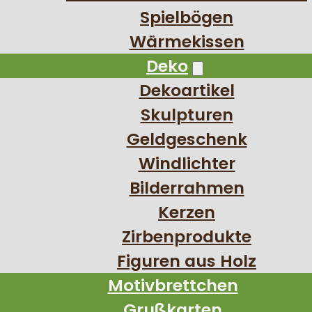
Spielbögen
Wärmekissen
Deko
Dekoartikel
Skulpturen
Geldgeschenk
Windlichter
Bilderrahmen
Kerzen
Zirbenprodukte
Figuren aus Holz
Motivbrettchen
Grußkarten