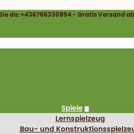
 Sie da: +436766330894 - Gratis Versand ab
Spiele
Lernspielzeug
Bau- und Konstruktionsspielze