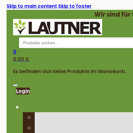
Skip to main content
Skip to footer
Wir sind für
0
0,00
€
Es befinden sich keine Produkte im Warenkorb.
Login