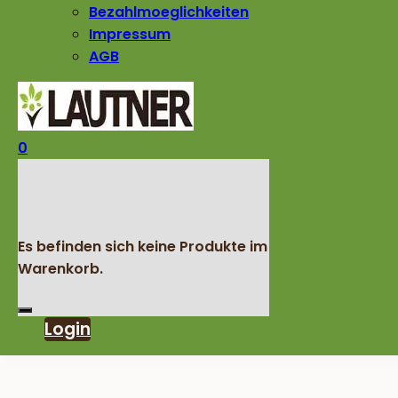
Bezahlmoeglichkeiten
Impressum
AGB
0
Es befinden sich keine Produkte im
Warenkorb.
Login