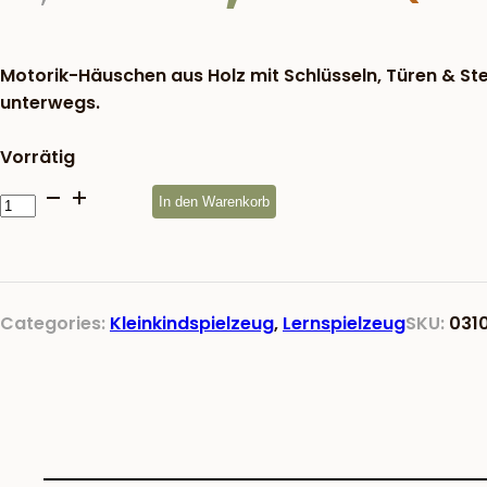
war:
29,83 €
Motorik-Häuschen aus Holz mit Schlüsseln, Türen & St
unterwegs.
Vorrätig
Motorikhaus
In den Warenkorb
Stall
Menge
Categories:
Kleinkindspielzeug
,
Lernspielzeug
SKU:
031