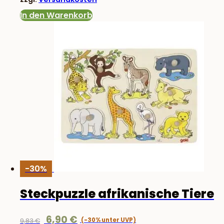
19,83 €
13,90 €.
In den Warenkorb
-30%
Steckpuzzle afrikanische Tiere
Ursprünglicher
Aktueller
6,90
€
9,83
€