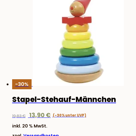
-30%
Stapel-Stehauf-Männchen
Ursprünglicher
Aktueller
13,90
€
19,83
€
Preis
Preis
inkl. 20 % MwSt.
war:
ist:
zzgl.
Versandkosten