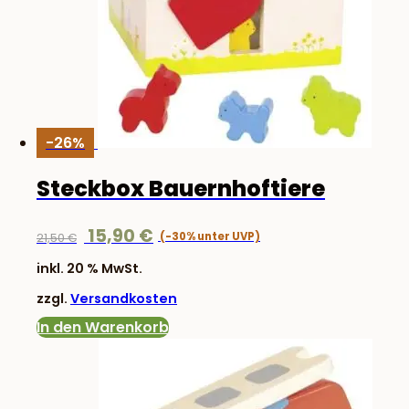
-26%
Steckbox Bauernhoftiere
Ursprünglicher
Aktueller
15,90
€
21,50
€
Preis
Preis
inkl. 20 % MwSt.
war:
ist:
zzgl.
Versandkosten
21,50 €
15,90 €.
In den Warenkorb