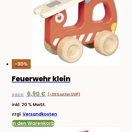
-30%
Feuerwehr klein
Ursprünglicher
Aktueller
6,90
€
9,83
€
Preis
Preis
inkl. 20 % MwSt.
war:
ist:
zzgl.
Versandkosten
9,83 €
6,90 €.
In den Warenkorb