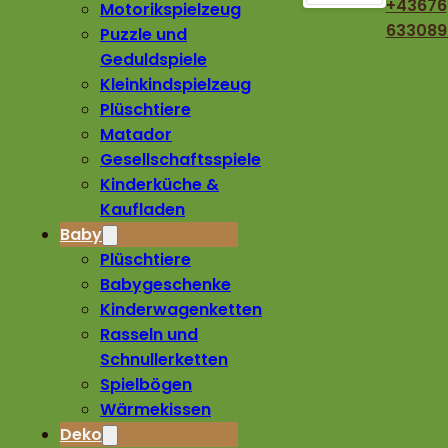
+43676
Motorikspielzeug
633089
Puzzle und
Geduldspiele
Kleinkindspielzeug
Plüschtiere
Matador
Gesellschaftsspiele
Kinderküche &
Kaufladen
Baby
Plüschtiere
Babygeschenke
Kinderwagenketten
Rasseln und
Schnullerketten
Spielbögen
Wärmekissen
Deko