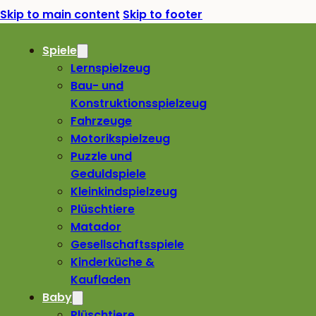
Skip to main content
Skip to footer
Spiele
Lernspielzeug
Bau- und
Konstruktionsspielzeug
Fahrzeuge
Motorikspielzeug
Puzzle und
Geduldspiele
Kleinkindspielzeug
Plüschtiere
Matador
Gesellschaftsspiele
Kinderküche &
Kaufladen
Baby
Plüschtiere