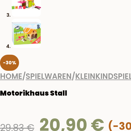
-30%
HOME
/
SPIELWAREN
/
KLEINKINDSPIE
Motorikhaus Stall
20,90
€
Ursprünglicher
29,83
€
Preis