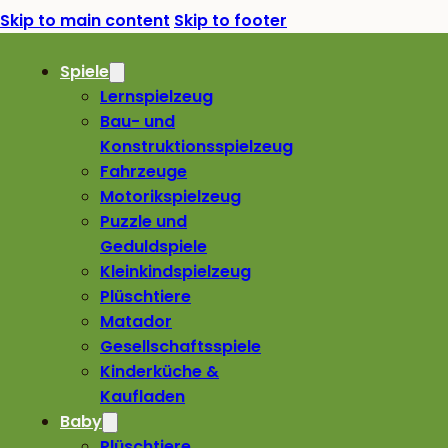
Skip to main content
Skip to footer
Spiele
Lernspielzeug
Bau- und
Konstruktionsspielzeug
Fahrzeuge
Motorikspielzeug
Puzzle und
Geduldspiele
Kleinkindspielzeug
Plüschtiere
Matador
Gesellschaftsspiele
Kinderküche &
Kaufladen
Baby
Plüschtiere