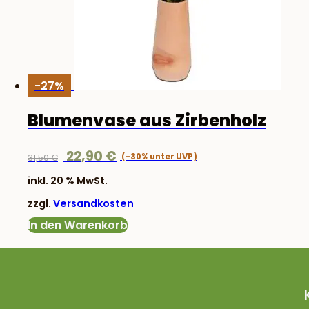
-27%
Blumenvase aus Zirbenholz
Ursprünglicher
Aktueller
22,90
€
31,50
€
Preis
Preis
inkl. 20 % MwSt.
war:
ist:
zzgl.
Versandkosten
31,50 €
22,90 €.
In den Warenkorb