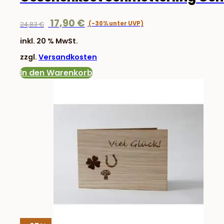
Ursprünglicher
Aktueller
17,90
€
24,83
€
Preis
Preis
inkl. 20 % MwSt.
war:
ist:
zzgl.
Versandkosten
24,83 €
17,90 €.
In den Warenkorb