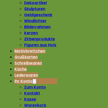
Dekoartikel
Skulpturen
Geldgeschenk
Windlichter
Bilderrahmen
Kerzen
Zirbenprodukte
Figuren aus Holz
Motivbrettchen
Grußkarten
Schreibwaren
Küche
Lederwaren
Ihr Konto
Zum Konto
Kontakt
Kasse
Warenkorb