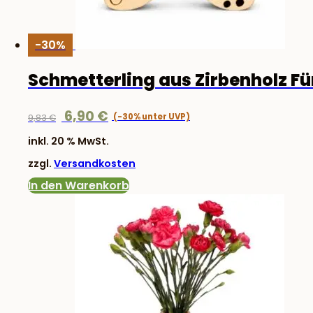
-30%
Schmetterling aus Zirbenholz Fü
Ursprünglicher
Aktueller
6,90
€
9,83
€
Preis
Preis
inkl. 20 % MwSt.
war:
ist:
zzgl.
Versandkosten
9,83 €
6,90 €.
In den Warenkorb