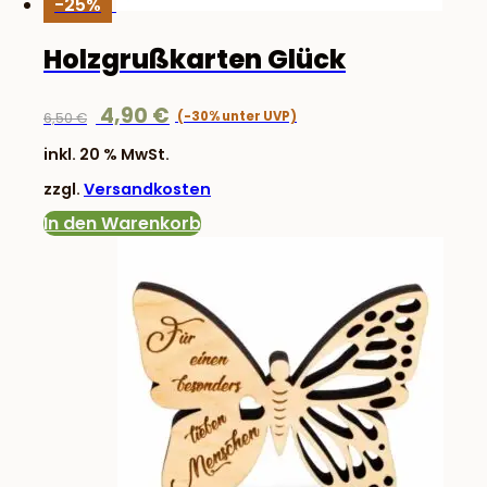
-25%
Holzgrußkarten Glück
Ursprünglicher
Aktueller
4,90
€
6,50
€
Preis
Preis
inkl. 20 % MwSt.
war:
ist:
zzgl.
Versandkosten
6,50 €
4,90 €.
In den Warenkorb