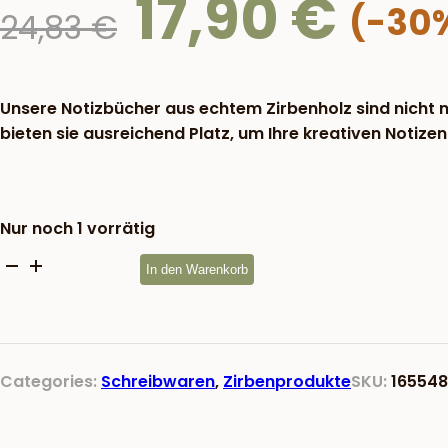
17,90
€
Ursprünglicher
24,83
€
Preis
war:
24,83 €
Unsere Notizbücher aus echtem Zirbenholz sind nicht n
bieten sie ausreichend Platz, um Ihre kreativen Notiz
Nur noch 1 vorrätig
Notizbuch
In den Warenkorb
-
Be
Happy
-
Categories:
Schreibwaren
,
Zirbenprodukte
SKU:
16554
Echtes
Zirbenholz
A5