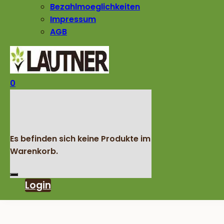
Bezahlmoeglichkeiten
Impressum
AGB
0
Es befinden sich keine Produkte im
Warenkorb.
Login