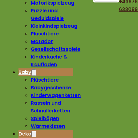
+43676
Motorikspielzeug
633089
Puzzle und
Geduldspiele
Kleinkindspielzeug
Plüschtiere
Matador
Gesellschaftsspiele
Kinderküche &
Kaufladen
Baby
Plüschtiere
Babygeschenke
Kinderwagenketten
Rasseln und
Schnullerketten
Spielbögen
Wärmekissen
Deko