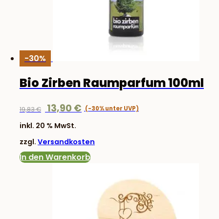
-30%
Bio Zirben Raumparfum 100ml
Ursprünglicher
Aktueller
13,90
€
19,83
€
Preis
Preis
inkl. 20 % MwSt.
war:
ist:
zzgl.
Versandkosten
19,83 €
13,90 €.
In den Warenkorb