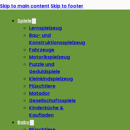
Skip to main content
Skip to footer
Spiele
Lernspielzeug
Bau- und
Konstruktionsspielzeug
Fahrzeuge
Motorikspielzeug
Puzzle und
Geduldspiele
Kleinkindspielzeug
Plüschtiere
Matador
Gesellschaftsspiele
Kinderküche &
Kaufladen
Baby
Plüschtiere