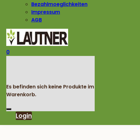
Bezahlmoeglichkeiten
Impressum
AGB
0
Es befinden sich keine Produkte im
Warenkorb.
Login