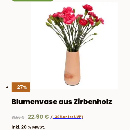
-27%
Blumenvase aus Zirbenholz
Ursprünglicher
Aktueller
22,90
€
31,50
€
Preis
Preis
inkl. 20 % MwSt.