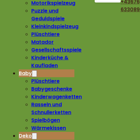
+43676
Motorikspielzeug
633089
Puzzle und
Geduldspiele
Kleinkindspielzeug
Plüschtiere
Matador
Gesellschaftsspiele
Kinderküche &
Kaufladen
Baby
Plüschtiere
Babygeschenke
Kinderwagenketten
Rasseln und
Schnullerketten
Spielbögen
Wärmekissen
Deko