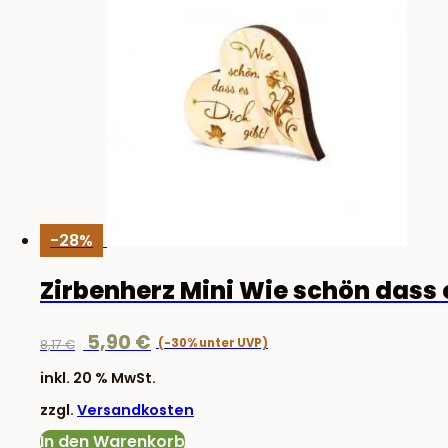
-28%
Zirbenherz Mini Wie schön dass 
Ursprünglicher
Aktueller
5,90
€
8,17
€
Preis
Preis
inkl. 20 % MwSt.
war:
ist:
zzgl.
Versandkosten
8,17 €
5,90 €.
In den Warenkorb