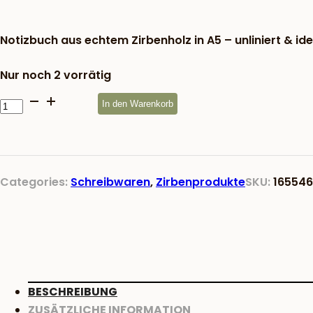
war:
24,83 €
Notizbuch aus echtem Zirbenholz in A5 – unliniert & idea
Nur noch 2 vorrätig
Notizbuch
In den Warenkorb
Meine
Notizen
Menge
Categories:
Schreibwaren
,
Zirbenprodukte
SKU:
16554
BESCHREIBUNG
ZUSÄTZLICHE INFORMATION