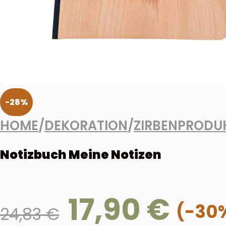
-28%
HOME
/
DEKORATION
/
ZIRBENPRODU
Notizbuch Meine Notizen
17,90
€
Ursprünglicher
24,83
€
Preis