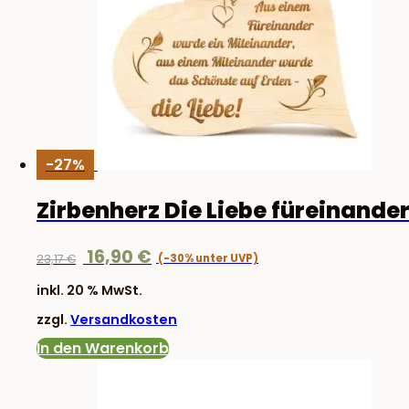
-27%
Zirbenherz Die Liebe füreinande
Ursprünglicher
Aktueller
16,90
€
23,17
€
Preis
Preis
inkl. 20 % MwSt.
war:
ist:
zzgl.
Versandkosten
23,17 €
16,90 €.
In den Warenkorb