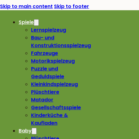
Skip to main content
Skip to footer
Spiele
Lernspielzeug
Bau- und
Konstruktionsspielzeug
Fahrzeuge
Motorikspielzeug
Puzzle und
Geduldspiele
Kleinkindspielzeug
Plüschtiere
Matador
Gesellschaftsspiele
Kinderküche &
Kaufladen
Baby
Plüschtiere