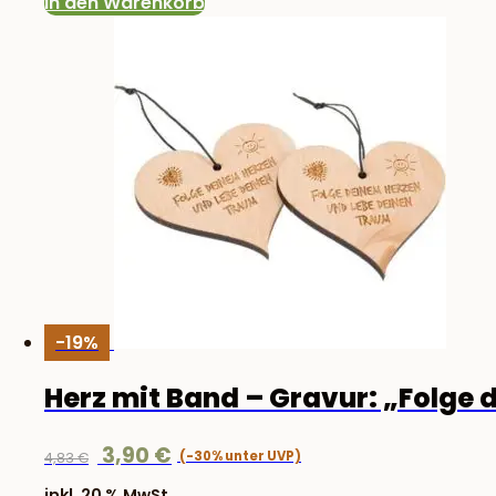
In den Warenkorb
-19%
Herz mit Band – Gravur: „Folge
Ursprünglicher
Aktueller
3,90
€
4,83
€
Preis
Preis
inkl. 20 % MwSt.