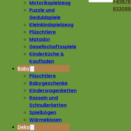
+43676
Motorikspielzeug
633089
Puzzle und
Geduldspiele
Kleinkindspielzeug
Plüschtiere
Matador
Gesellschaftsspiele
Kinderküche &
Kaufladen
Baby
Plüschtiere
Babygeschenke
Kinderwagenketten
Rasseln und
Schnullerketten
Spielbögen
Wärmekissen
Deko