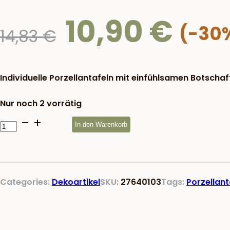
10,90
€
Ursprünglicher
14,83
€
Preis
war:
14,83 €
Individuelle Porzellantafeln mit einfühlsamen Botschaft
Nur noch 2 vorrätig
Porzellantafel
In den Warenkorb
Weg
zu
den
Sternen
Categories:
Dekoartikel
SKU:
27640103
Tags:
Porzellant
Menge