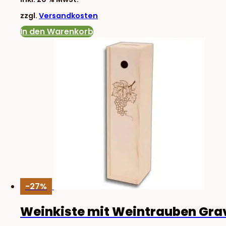
war:
ist:
zzgl.
Versandkosten
4,83 €
3,90 €.
In den Warenkorb
-27%
Weinkiste mit Weintrauben Gra