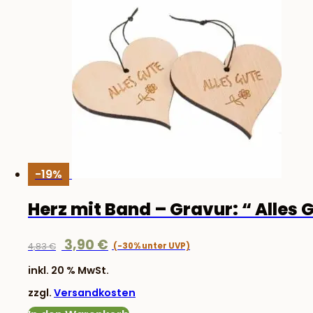
-19%
Herz mit Band – Gravur: “ Alles 
Ursprünglicher
Aktueller
3,90
€
4,83
€
Preis
Preis
inkl. 20 % MwSt.
war:
ist:
zzgl.
Versandkosten
4,83 €
3,90 €.