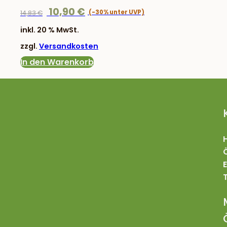
Ursprünglicher
Aktueller
10,90
€
14,83
€
Preis
Preis
inkl. 20 % MwSt.
war:
ist:
zzgl.
Versandkosten
14,83 €
10,90 €.
In den Warenkorb
T