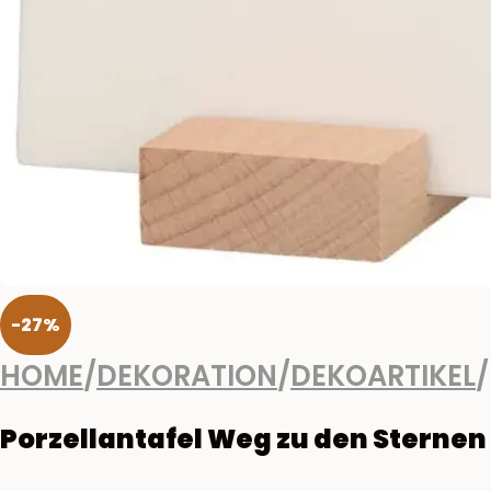
-27%
HOME
/
DEKORATION
/
DEKOARTIKEL
/
Porzellantafel Weg zu den Sternen