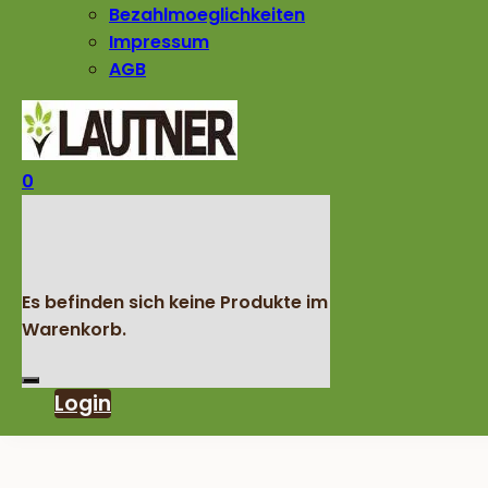
Bezahlmoeglichkeiten
Impressum
AGB
0
Es befinden sich keine Produkte im
Warenkorb.
Login