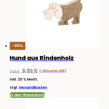
-30%
Hund aus Rindenholz
Ursprünglicher
Aktueller
6,90
€
9,83
€
Preis
Preis
inkl. 20 % MwSt.
war:
ist:
zzgl.
Versandkosten
9,83 €
6,90 €.
In den Warenkorb