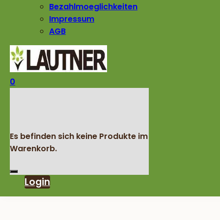
Bezahlmoeglichkeiten
Impressum
AGB
0
Es befinden sich keine Produkte im
Warenkorb.
Login