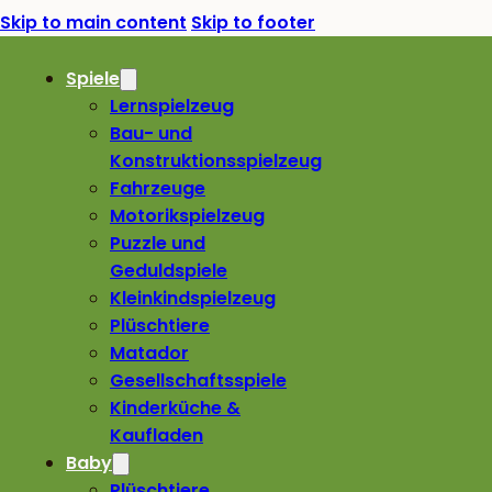
Skip to main content
Skip to footer
Spiele
Lernspielzeug
Bau- und
Konstruktionsspielzeug
Fahrzeuge
Motorikspielzeug
Puzzle und
Geduldspiele
Kleinkindspielzeug
Plüschtiere
Matador
Gesellschaftsspiele
Kinderküche &
Kaufladen
Baby
Plüschtiere