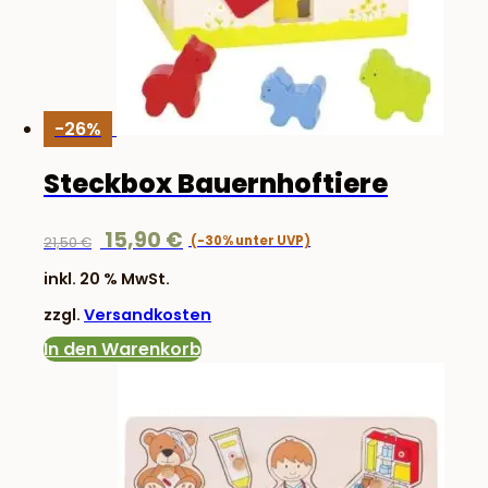
-26%
Steckbox Bauernhoftiere
Ursprünglicher
Aktueller
15,90
€
21,50
€
Preis
Preis
inkl. 20 % MwSt.
war:
ist:
zzgl.
Versandkosten
21,50 €
15,90 €.
In den Warenkorb