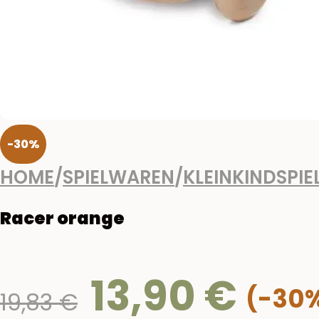
-30%
HOME
/
SPIELWAREN
/
KLEINKINDSPIE
Racer orange
13,90
€
Ursprünglicher
19,83
€
Preis