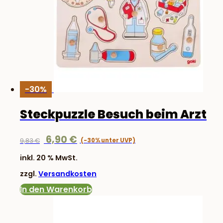
-30%
Steckpuzzle Besuch beim Arzt
Ursprünglicher
Aktueller
6,90
€
9,83
€
Preis
Preis
inkl. 20 % MwSt.
war:
ist:
zzgl.
Versandkosten
9,83 €
6,90 €.
In den Warenkorb