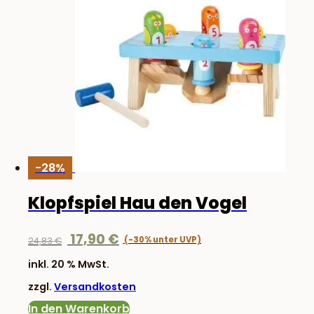
-28%
Klopfspiel Hau den Vogel
Ursprünglicher
Aktueller
17,90
€
24,83
€
Preis
Preis
inkl. 20 % MwSt.
war:
ist:
zzgl.
Versandkosten
24,83 €
17,90 €.
In den Warenkorb