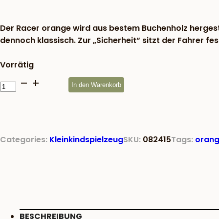
war:
19,83 €
Der Racer orange wird aus bestem Buchenholz hergest
dennoch klassisch. Zur „Sicherheit“ sitzt der Fahrer fe
Vorrätig
Racer
In den Warenkorb
orange
Menge
Categories:
Kleinkindspielzeug
SKU:
082415
Tags:
oran
BESCHREIBUNG