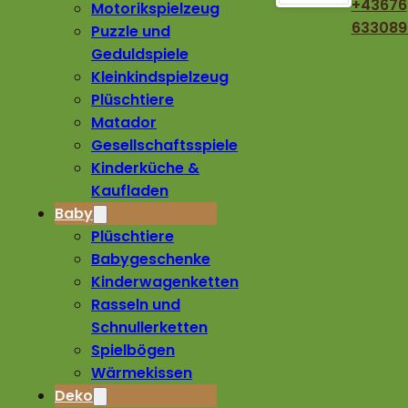
+43676
Motorikspielzeug
633089
Puzzle und
Geduldspiele
Kleinkindspielzeug
Plüschtiere
Matador
Gesellschaftsspiele
Kinderküche &
Kaufladen
Baby
Plüschtiere
Babygeschenke
Kinderwagenketten
Rasseln und
Schnullerketten
Spielbögen
Wärmekissen
Deko