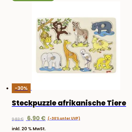
-30%
Steckpuzzle afrikanische Tiere
Ursprünglicher
Aktueller
6,90
€
9,83
€
Preis
Preis
inkl. 20 % MwSt.