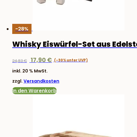
-28%
Whisky Eiswürfel-Set aus Edelst
Ursprünglicher
Aktueller
17,90
€
24,83
€
Preis
Preis
inkl. 20 % MwSt.
war:
ist:
zzgl.
Versandkosten
24,83 €
17,90 €.
In den Warenkorb