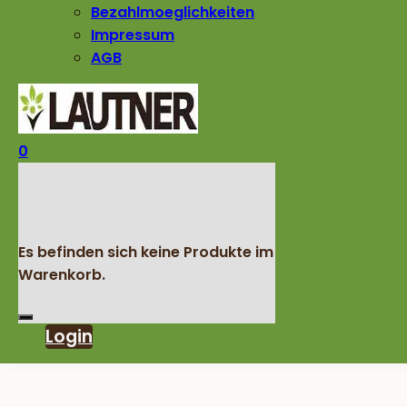
Bezahlmoeglichkeiten
Impressum
AGB
0
Es befinden sich keine Produkte im
Warenkorb.
Login