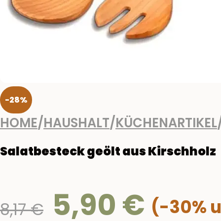
-28%
HOME
/
HAUSHALT
/
KÜCHENARTIKEL
Salatbesteck geölt aus Kirschholz
5,90
€
Ursprünglicher
8,17
€
Preis