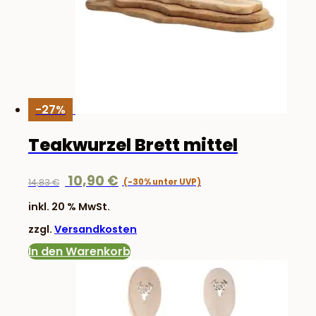
-27%
Teakwurzel Brett mittel
Ursprünglicher
Aktueller
10,90
€
14,83
€
Preis
Preis
inkl. 20 % MwSt.
war:
ist:
zzgl.
Versandkosten
14,83 €
10,90 €.
In den Warenkorb