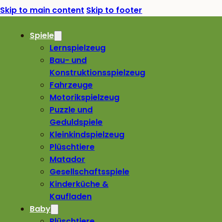
Skip to main content
Skip to footer
Spiele
Lernspielzeug
Bau- und
Konstruktionsspielzeug
Fahrzeuge
Motorikspielzeug
Puzzle und
Geduldspiele
Kleinkindspielzeug
Plüschtiere
Matador
Gesellschaftsspiele
Kinderküche &
Kaufladen
Baby
Plüschtiere