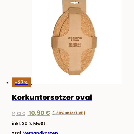
-27%
Korkuntersetzer oval
Ursprünglicher
Aktueller
10,90
€
14,83
€
Preis
Preis
inkl. 20 % MwSt.
war:
ist:
zzgl.
Versandkosten