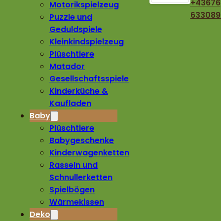
+43676
Motorikspielzeug
633089
Puzzle und
Geduldspiele
Kleinkindspielzeug
Plüschtiere
Matador
Gesellschaftsspiele
Kinderküche &
Kaufladen
Baby
Plüschtiere
Babygeschenke
Kinderwagenketten
Rasseln und
Schnullerketten
Spielbögen
Wärmekissen
Deko