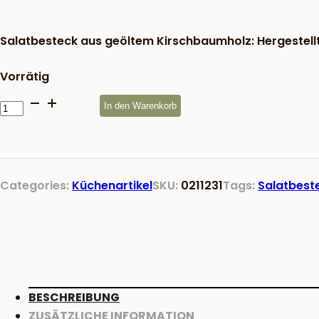
war:
8,17 €
Salatbesteck aus geöltem Kirschbaumholz: Hergestellt i
Vorrätig
Salatbesteck
In den Warenkorb
geölt
aus
Kirschholz
Menge
Categories:
Küchenartikel
SKU:
0211231
Tags:
Salatbest
BESCHREIBUNG
ZUSÄTZLICHE INFORMATION