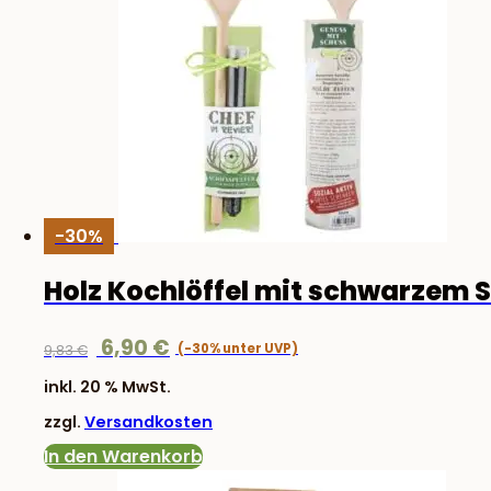
-30%
Holz Kochlöffel mit schwarzem S
Ursprünglicher
Aktueller
6,90
€
9,83
€
Preis
Preis
inkl. 20 % MwSt.
war:
ist:
zzgl.
Versandkosten
9,83 €
6,90 €.
In den Warenkorb