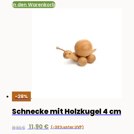
In den Warenkorb
-28%
Schnecke mit Holzkugel 4 cm
Ursprünglicher
Aktueller
11,90
€
16,50
€
Preis
Preis