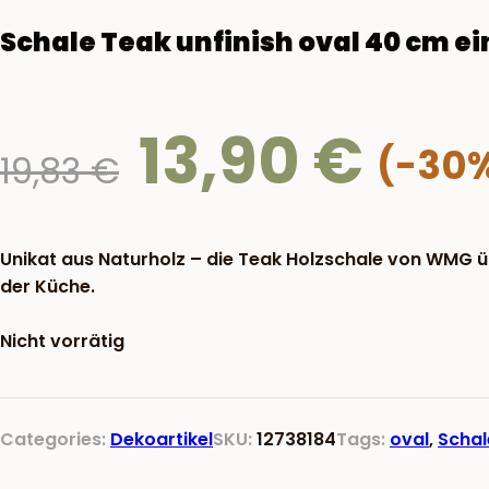
Schale Teak unfinish oval 40 cm ei
13,90
€
Ursprünglicher
19,83
€
Preis
war:
19,83 €
Unikat aus Naturholz – die Teak Holzschale von WMG 
der Küche.
Nicht vorrätig
Categories:
Dekoartikel
SKU:
12738184
Tags:
oval
,
Schal