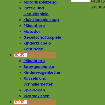
+43676
Motorikspielzeug
633089
Puzzle und
Geduldspiele
Kleinkindspielzeug
Plüschtiere
Matador
Gesellschaftsspiele
Kinderküche &
Kaufladen
Baby
Plüschtiere
Babygeschenke
Kinderwagenketten
Rasseln und
Schnullerketten
Spielbögen
Wärmekissen
Deko