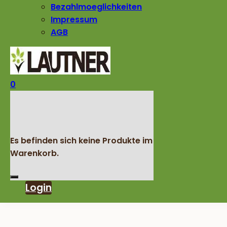
Bezahlmoeglichkeiten
Impressum
AGB
0
Es befinden sich keine Produkte im
Warenkorb.
Login