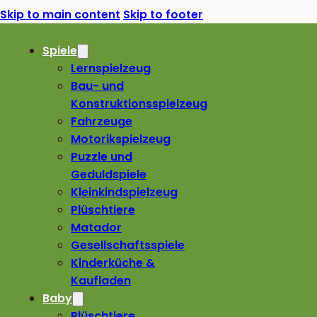
Skip to main content
Skip to footer
Spiele
Lernspielzeug
Bau- und
Konstruktionsspielzeug
Fahrzeuge
Motorikspielzeug
Puzzle und
Geduldspiele
Kleinkindspielzeug
Plüschtiere
Matador
Gesellschaftsspiele
Kinderküche &
Kaufladen
Baby
Plüschtiere