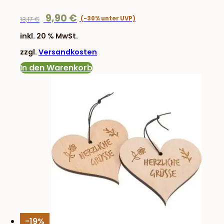
Ursprünglicher
Aktueller
9,90
€
13,17
€
Preis
Preis
inkl. 20 % MwSt.
war:
ist:
zzgl.
Versandkosten
13,17 €
9,90 €.
In den Warenkorb
-19%