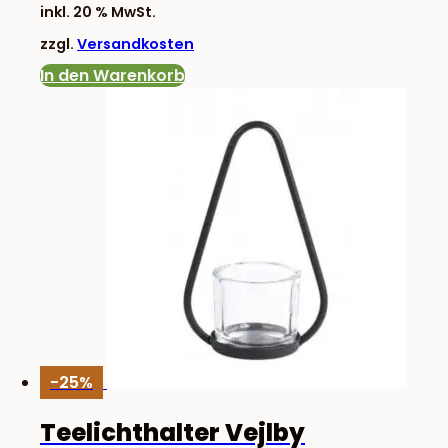
inkl. 20 % MwSt.
war:
ist:
zzgl.
Versandkosten
16,50 €
11,90 €.
In den Warenkorb
-25%
Teelichthalter Vejlby