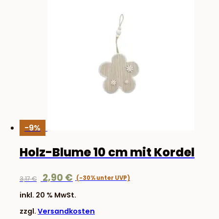
-9%
Holz-Blume 10 cm mit Kordel
Ursprünglicher
Aktueller
2,90
€
3,17
€
Preis
Preis
inkl. 20 % MwSt.
war:
ist:
zzgl.
Versandkosten
3,17 €
2,90 €.