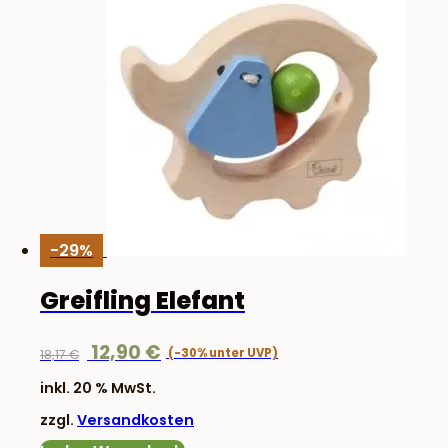
-29%
Greifling Elefant
Ursprünglicher
Aktueller
12,90
€
18,17
€
Preis
Preis
inkl. 20 % MwSt.
war:
ist:
zzgl.
Versandkosten
18,17 €
12,90 €.