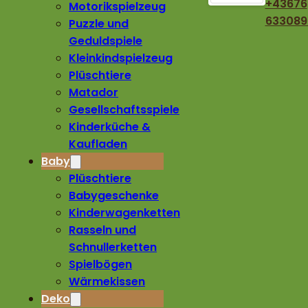
+43676
Motorikspielzeug
633089
Puzzle und
Geduldspiele
Kleinkindspielzeug
Plüschtiere
Matador
Gesellschaftsspiele
Kinderküche &
Kaufladen
Baby
Plüschtiere
Babygeschenke
Kinderwagenketten
Rasseln und
Schnullerketten
Spielbögen
Wärmekissen
Deko