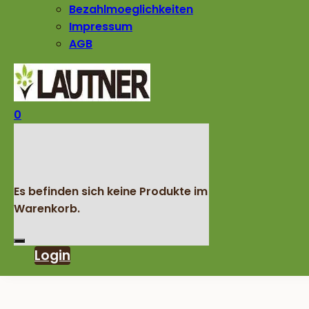
Bezahlmoeglichkeiten
Impressum
AGB
0
Es befinden sich keine Produkte im
Warenkorb.
Login