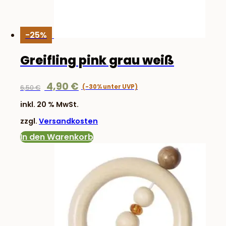
-25%
Greifling pink grau weiß
Ursprünglicher
Aktueller
4,90
€
6,50
€
Preis
Preis
inkl. 20 % MwSt.
war:
ist:
zzgl.
Versandkosten
6,50 €
4,90 €.
In den Warenkorb