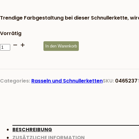
war:
8,17 €
Trendige Farbgestaltung bei dieser Schnullerkette, wir
Vorrätig
Schnullerkette
In den Warenkorb
Stern
türkis
Menge
Categories:
Rasseln und Schnullerketten
SKU:
0465237
BESCHREIBUNG
ZUSÄTZLICHE INFORMATION