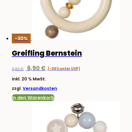
-30%
Greifling Bernstein
Ursprünglicher
Aktueller
6,90
€
9,83
€
Preis
Preis
inkl. 20 % MwSt.
war:
ist:
zzgl.
Versandkosten
9,83 €
6,90 €.
In den Warenkorb