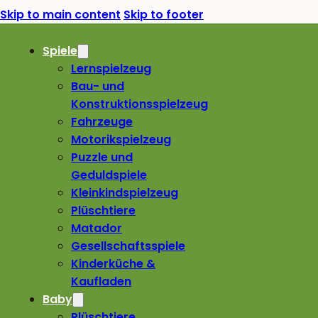
Skip to main content
Skip to footer
Spiele
Lernspielzeug
Bau- und
Konstruktionsspielzeug
Fahrzeuge
Motorikspielzeug
Puzzle und
Geduldspiele
Kleinkindspielzeug
Plüschtiere
Matador
Gesellschaftsspiele
Kinderküche &
Kaufladen
Baby
Plüschtiere