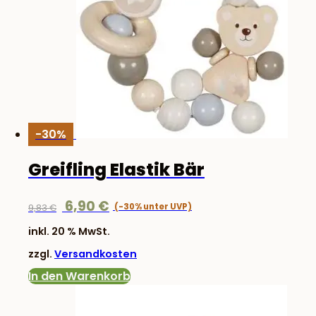
-30%
Greifling Elastik Bär
Ursprünglicher
Aktueller
6,90
€
9,83
€
Preis
Preis
inkl. 20 % MwSt.
war:
ist:
zzgl.
Versandkosten
9,83 €
6,90 €.
In den Warenkorb