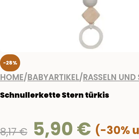
-28%
HOME
/
BABYARTIKEL
/
RASSELN UND
Schnullerkette Stern türkis
5,90
€
Ursprünglicher
8,17
€
Preis