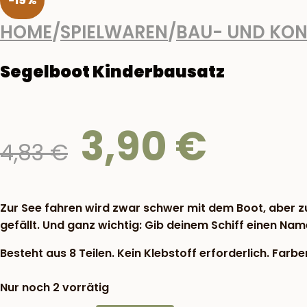
-19%
HOME
/
SPIELWAREN
/
BAU- UND KON
Segelboot Kinderbausatz
3,90
€
Ursprünglicher
Aktuelle
4,83
€
Preis
Preis
war:
ist:
4,83 €
3,90 €.
Zur See fahren wird zwar schwer mit dem Boot, aber zu
gefällt. Und ganz wichtig: Gib deinem Schiff einen Nam
Besteht aus 8 Teilen. Kein Klebstoff erforderlich. Farbe
Nur noch 2 vorrätig