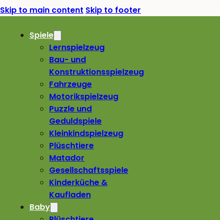
Skip to main content
Skip to footer
Spiele
Lernspielzeug
Bau- und
Konstruktionsspielzeug
Fahrzeuge
Motorikspielzeug
Puzzle und
Geduldspiele
Kleinkindspielzeug
Plüschtiere
Matador
Gesellschaftsspiele
Kinderküche &
Kaufladen
Baby
Plüschtiere