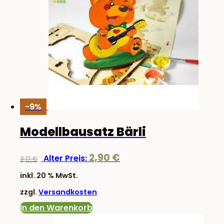
-9%
Modellbausatz Bärli
Ursprünglicher
Aktueller
2,90
€
Alter Preis:
3,17
€
Preis
Preis
inkl. 20 % MwSt.
war:
ist:
zzgl.
Versandkosten
3,17 €
2,90 €.
In den Warenkorb