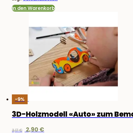
In den Warenkorb
-9%
3D-Holzmodell «Auto» zum Bem
Ursprünglicher
Aktueller
2,90
€
3,17
€