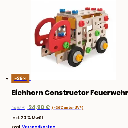
-29%
Eichhorn Constructor Feuerweh
Ursprünglicher
Aktueller
24,90
€
34,83
€
Preis
Preis
inkl. 20 % MwSt.
war:
ist:
zzgl.
Versandkosten
34,83 €
24,90 €.