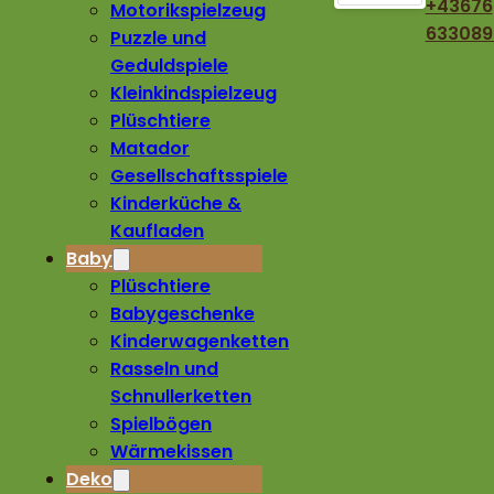
+43676
Motorikspielzeug
633089
Puzzle und
Geduldspiele
Kleinkindspielzeug
Plüschtiere
Matador
Gesellschaftsspiele
Kinderküche &
Kaufladen
Baby
Plüschtiere
Babygeschenke
Kinderwagenketten
Rasseln und
Schnullerketten
Spielbögen
Wärmekissen
Deko