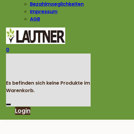
Bezahlmoeglichkeiten
Impressum
AGB
0
Es befinden sich keine Produkte im
Warenkorb.
Login