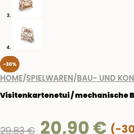
-30%
HOME
/
SPIELWAREN
/
BAU- UND KON
Visitenkartenetui / mechanische 
20,90
€
Ursprünglicher
29,83
€
Preis