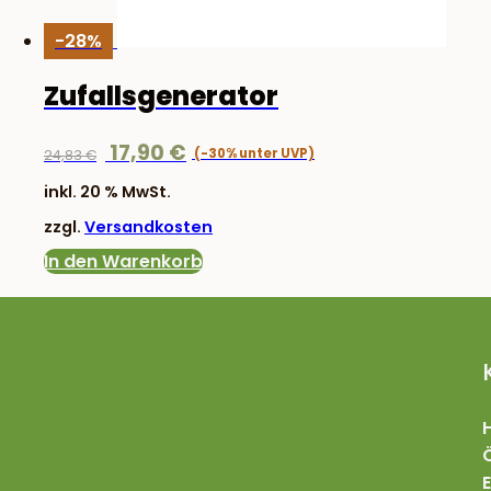
-28%
Zufallsgenerator
Ursprünglicher
Aktueller
17,90
€
24,83
€
Preis
Preis
inkl. 20 % MwSt.
war:
ist:
zzgl.
Versandkosten
24,83 €
17,90 €.
In den Warenkorb