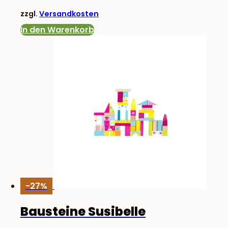
war:
ist:
zzgl.
Versandkosten
34,83 €
24,90 €.
In den Warenkorb
-27%
Bausteine Susibelle