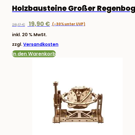
Holzbausteine Großer Regenbo
Ursprünglicher
Aktueller
19,90
€
28,17
€
Preis
Preis
inkl. 20 % MwSt.
war:
ist:
zzgl.
Versandkosten
28,17 €
19,90 €.
In den Warenkorb