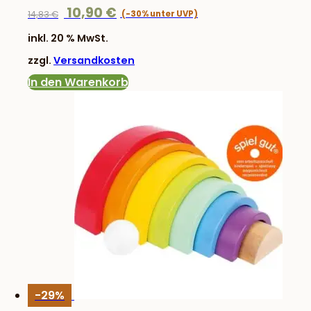
Ursprünglicher
Aktueller
10,90
€
14,83
€
Preis
Preis
inkl. 20 % MwSt.
war:
ist:
zzgl.
Versandkosten
14,83 €
10,90 €.
In den Warenkorb
-29%