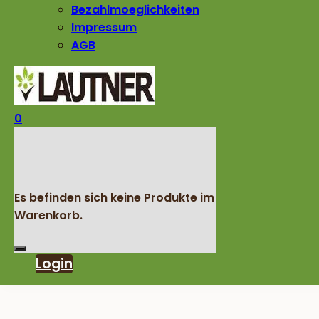
Bezahlmoeglichkeiten
Impressum
AGB
0
Es befinden sich keine Produkte im
Warenkorb.
Login