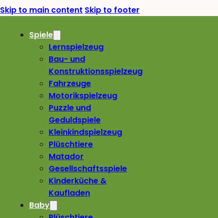
Skip to main content
Skip to footer
Spiele
Lernspielzeug
Bau- und
Konstruktionsspielzeug
Fahrzeuge
Motorikspielzeug
Puzzle und
Geduldspiele
Kleinkindspielzeug
Plüschtiere
Matador
Gesellschaftsspiele
Kinderküche &
Kaufladen
Baby
Plüschtiere