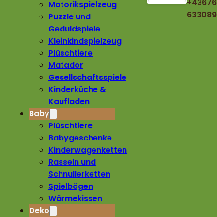
+43676
Motorikspielzeug
633089
Puzzle und
Geduldspiele
Kleinkindspielzeug
Plüschtiere
Matador
Gesellschaftsspiele
Kinderküche &
Kaufladen
Baby
Plüschtiere
Babygeschenke
Kinderwagenketten
Rasseln und
Schnullerketten
Spielbögen
Wärmekissen
Deko