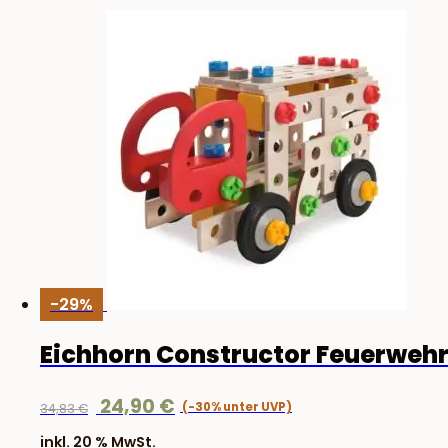
-29%
Eichhorn Constructor Feuerweh
Ursprünglicher
Aktueller
24,90
€
34,83
€
Preis
Preis
inkl. 20 % MwSt.