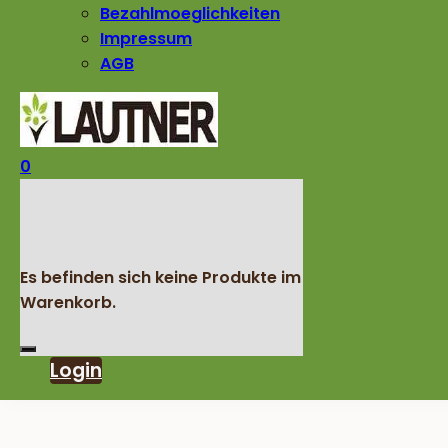
Bezahlmoeglichkeiten
Impressum
AGB
0
Es befinden sich keine Produkte im
Warenkorb.
Login