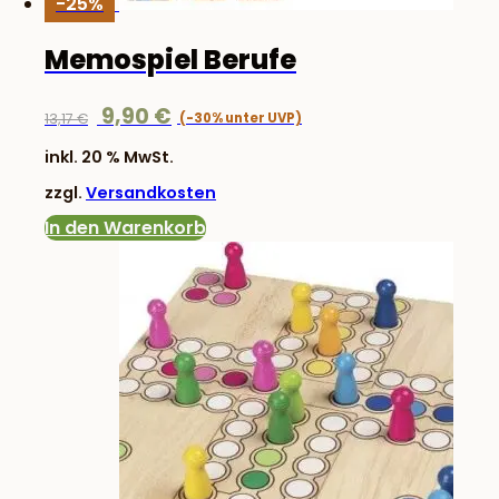
-25%
Memospiel Berufe
Ursprünglicher
Aktueller
9,90
€
13,17
€
Preis
Preis
inkl. 20 % MwSt.
war:
ist:
zzgl.
Versandkosten
13,17 €
9,90 €.
In den Warenkorb