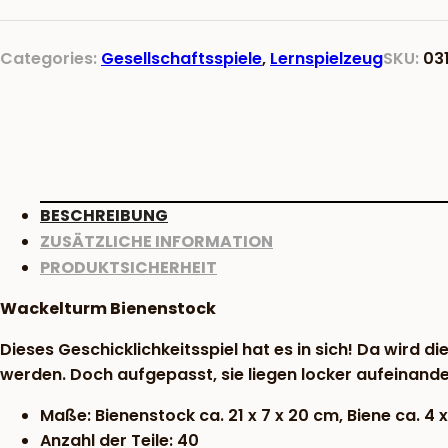
Categories:
Gesellschaftsspiele
,
Lernspielzeug
SKU:
03
BESCHREIBUNG
ZUSÄTZLICHE INFORMATION
PRODUKTSICHERHEIT
Wackelturm Bienenstock
Dieses Geschicklichkeitsspiel hat es in sich! Da wird
werden. Doch aufgepasst, sie liegen locker aufeinande
Maße: Bienenstock ca. 21 x 7 x 20 cm, Biene ca. 4 x
Anzahl der Teile: 40