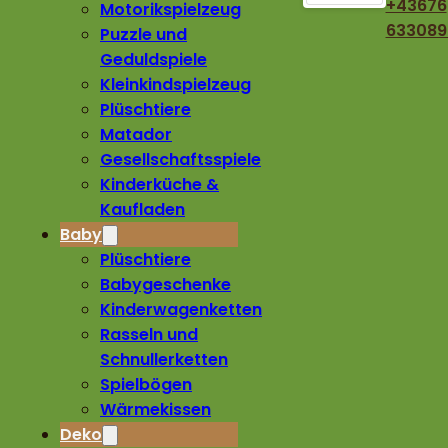
+43676
Motorikspielzeug
633089
Puzzle und
Geduldspiele
Kleinkindspielzeug
Plüschtiere
Matador
Gesellschaftsspiele
Kinderküche &
Kaufladen
Baby
Plüschtiere
Babygeschenke
Kinderwagenketten
Rasseln und
Schnullerketten
Spielbögen
Wärmekissen
Deko