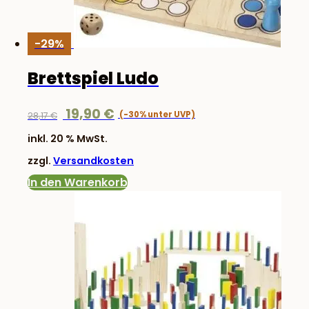
-29%
Brettspiel Ludo
Ursprünglicher
Aktueller
19,90
€
28,17
€
Preis
Preis
inkl. 20 % MwSt.
war:
ist:
zzgl.
Versandkosten
28,17 €
19,90 €.
In den Warenkorb