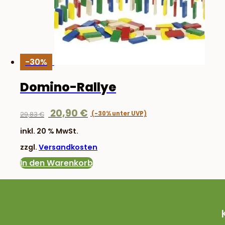
-30%
Domino-Rallye
Ursprünglicher
Aktueller
20,90
€
29,83
€
Preis
Preis
inkl. 20 % MwSt.
war:
ist:
zzgl.
Versandkosten
29,83 €
20,90 €.
In den Warenkorb