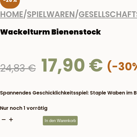
-28%
HOME
/
SPIELWAREN
/
GESELLSCHAFT
Wackelturm Bienenstock
17,90
€
Ursprünglicher
24,83
€
Preis
war:
24,83 €
Spannendes Geschicklichkeitsspiel: Staple Waben im Bi
Nur noch 1 vorrätig
Wackelturm
In den Warenkorb
Bienenstock
Menge