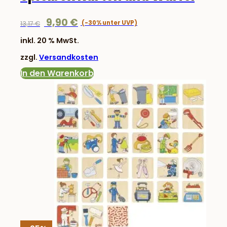
Ursprünglicher
Aktueller
9,90
€
13,17
€
Preis
Preis
inkl. 20 % MwSt.
war:
ist:
zzgl.
Versandkosten
13,17 €
9,90 €.
In den Warenkorb