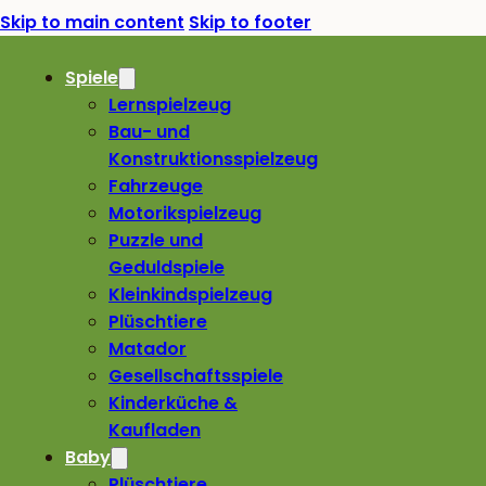
Skip to main content
Skip to footer
Spiele
Lernspielzeug
Bau- und
Konstruktionsspielzeug
Fahrzeuge
Motorikspielzeug
Puzzle und
Geduldspiele
Kleinkindspielzeug
Plüschtiere
Matador
Gesellschaftsspiele
Kinderküche &
Kaufladen
Baby
Plüschtiere