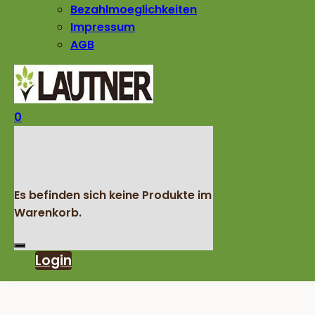
Bezahlmoeglichkeiten
Impressum
AGB
0
Es befinden sich keine Produkte im
Warenkorb.
Login