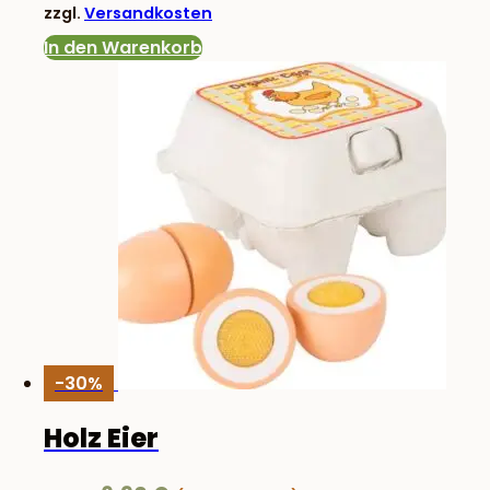
zzgl.
Versandkosten
31,50 €
22,90 €.
In den Warenkorb
-30%
Holz Eier