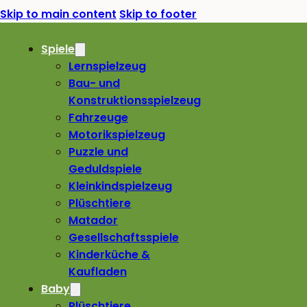
Skip to main content
Skip to footer
Spiele
Lernspielzeug
Bau- und
Konstruktionsspielzeug
Fahrzeuge
Motorikspielzeug
Puzzle und
Geduldspiele
Kleinkindspielzeug
Plüschtiere
Matador
Gesellschaftsspiele
Kinderküche &
Kaufladen
Baby
Plüschtiere