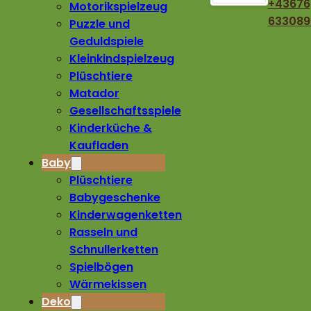
+43676
Motorikspielzeug
633089
Puzzle und
Geduldspiele
Kleinkindspielzeug
Plüschtiere
Matador
Gesellschaftsspiele
Kinderküche &
Kaufladen
Baby
Plüschtiere
Babygeschenke
Kinderwagenketten
Rasseln und
Schnullerketten
Spielbögen
Wärmekissen
Deko