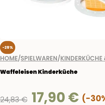
-28%
HOME
/
SPIELWAREN
/
KINDERKÜCHE 
Waffeleisen Kinderküche
17,90
€
Ursprünglicher
24,83
€
Preis