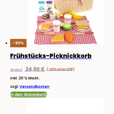
-30%
Frühstücks-Picknickkorb
Ursprünglicher
Aktueller
34,90
€
49,83
€
Preis
Preis
inkl. 20 % MwSt.
war:
ist:
zzgl.
Versandkosten
49,83 €
34,90 €.
In den Warenkorb