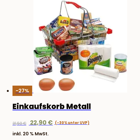
-27%
Einkaufskorb Metall
Ursprünglicher
Aktueller
22,90
€
31,50
€
Preis
Preis
inkl. 20 % MwSt.
war:
ist: