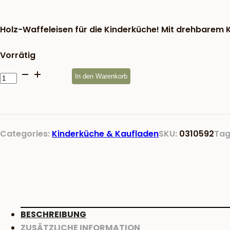
war:
24,83 €
Holz-Waffeleisen für die Kinderküche! Mit drehbarem Kn
Vorrätig
Waffeleisen
In den Warenkorb
Kinderküche
Menge
Categories:
Kinderküche & Kaufladen
SKU:
0310592
Tag
BESCHREIBUNG
ZUSÄTZLICHE INFORMATION