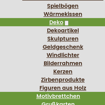
Spielbögen
Wärmekissen
Deko
Dekoartikel
Skulpturen
Geldgeschenk
Windlichter
Bilderrahmen
Kerzen
Zirbenprodukte
Figuren aus Holz
Motivbrettchen
Grußkarten