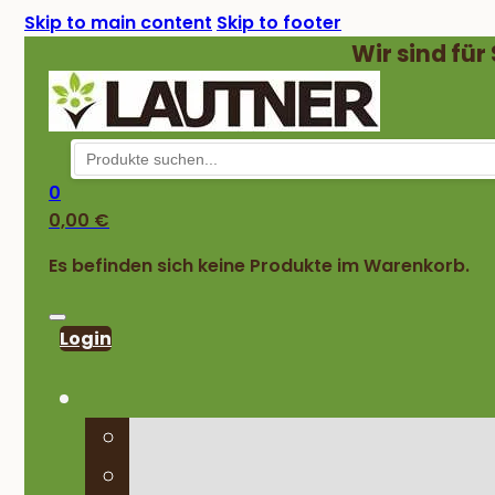
Skip to main content
Skip to footer
Wir sind für
0
0,00
€
Es befinden sich keine Produkte im Warenkorb.
Login