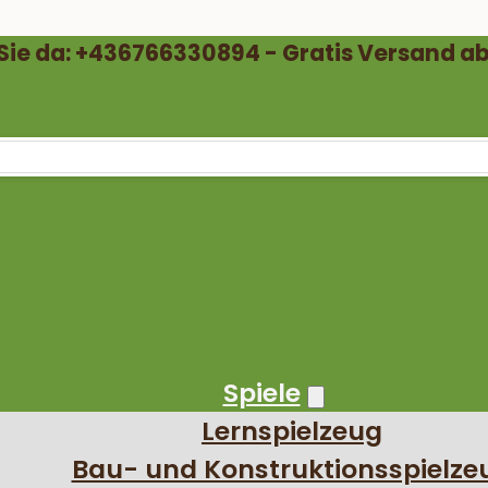
 Sie da: +436766330894 - Gratis Versand ab
Spiele
Lernspielzeug
Bau- und Konstruktionsspielze