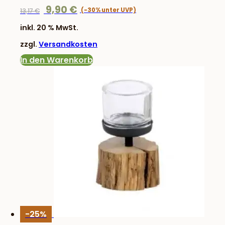
Ursprünglicher
Aktueller
9,90
€
13,17
€
Preis
Preis
inkl. 20 % MwSt.
war:
ist:
zzgl.
Versandkosten
13,17 €
9,90 €.
In den Warenkorb
-25%