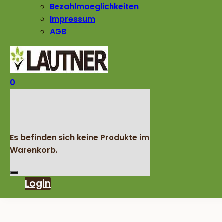
Bezahlmoeglichkeiten
Impressum
AGB
0
Es befinden sich keine Produkte im
Warenkorb.
Login