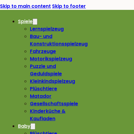
Skip to main content
Skip to footer
Spiele
Lernspielzeug
Bau- und
Konstruktionsspielzeug
Fahrzeuge
Motorikspielzeug
Puzzle und
Geduldspiele
Kleinkindspielzeug
Plüschtiere
Matador
Gesellschaftsspiele
Kinderküche &
Kaufladen
Baby
Plüschtiere