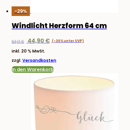
-29%
Windlicht Herzform 64 cm
Ursprünglicher
Aktueller
44,90
€
63,17
€
Preis
Preis
inkl. 20 % MwSt.
war:
ist:
zzgl.
Versandkosten
63,17 €
44,90 €.
In den Warenkorb