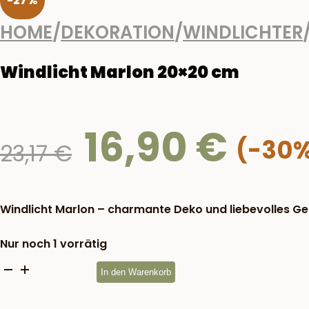
-27%
HOME
/
DEKORATION
/
WINDLICHTER
Windlicht Marlon 20×20 cm
16,90
€
Ursprünglicher
23,17
€
Preis
war:
23,17 €
Windlicht Marlon – charmante Deko und liebevolles G
Nur noch 1 vorrätig
Windlicht
In den Warenkorb
Marlon
20x20