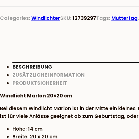
cm
Menge
Categories:
Windlichter
SKU:
12739297
Tags:
Muttertag
BESCHREIBUNG
ZUSÄTZLICHE INFORMATION
PRODUKTSICHERHEIT
Windlicht Marlon 20×20 cm
Bei diesem Windlicht Marlon ist in der Mitte ein kleines
ist für viele Anlässe geeignet ob zum Geburtstag, ode
Höhe: 14 cm
Breite: 20 x 20 cm