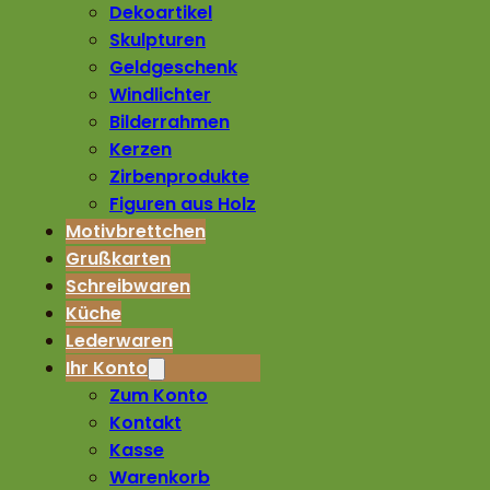
Dekoartikel
Skulpturen
Geldgeschenk
Windlichter
Bilderrahmen
Kerzen
Zirbenprodukte
Figuren aus Holz
Motivbrettchen
Grußkarten
Schreibwaren
Küche
Lederwaren
Ihr Konto
Zum Konto
Kontakt
Kasse
Warenkorb