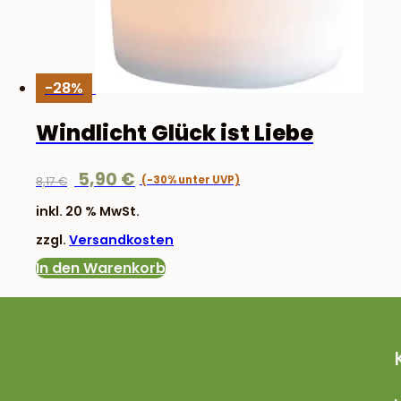
-28%
Windlicht Glück ist Liebe
Ursprünglicher
Aktueller
5,90
€
8,17
€
Preis
Preis
inkl. 20 % MwSt.
war:
ist:
zzgl.
Versandkosten
8,17 €
5,90 €.
In den Warenkorb