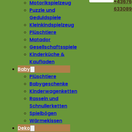
+43676
Motorikspielzeug
633089
Puzzle und
Geduldspiele
Kleinkindspielzeug
Plüschtiere
Matador
Gesellschaftsspiele
Kinderküche &
Kaufladen
Baby
Plüschtiere
Babygeschenke
Kinderwagenketten
Rasseln und
Schnullerketten
Spielbögen
Wärmekissen
Deko