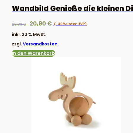
Wandbild Genieße die kleinen D
Ursprünglicher
Aktueller
20,90
€
29,83
€
Preis
Preis
inkl. 20 % MwSt.
war:
ist:
zzgl.
Versandkosten
29,83 €
20,90 €.
In den Warenkorb