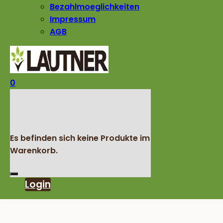
Bezahlmoeglichkeiten
Impressum
AGB
0
Es befinden sich keine Produkte im
Warenkorb.
Login