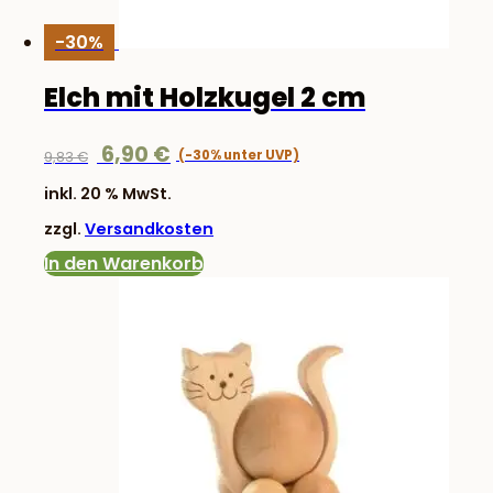
-30%
Elch mit Holzkugel 2 cm
Ursprünglicher
Aktueller
6,90
€
9,83
€
Preis
Preis
inkl. 20 % MwSt.
war:
ist:
zzgl.
Versandkosten
9,83 €
6,90 €.
In den Warenkorb