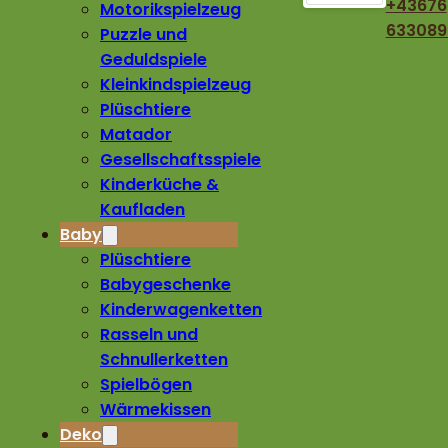
+43676
Motorikspielzeug
633089
Puzzle und
Geduldspiele
Kleinkindspielzeug
Plüschtiere
Matador
Gesellschaftsspiele
Kinderküche &
Kaufladen
Baby
Plüschtiere
Babygeschenke
Kinderwagenketten
Rasseln und
Schnullerketten
Spielbögen
Wärmekissen
Deko