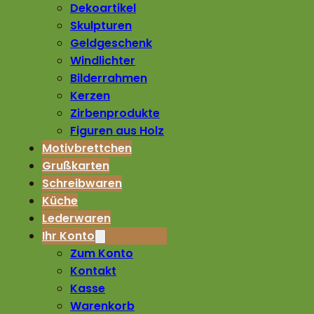
Dekoartikel
Skulpturen
Geldgeschenk
Windlichter
Bilderrahmen
Kerzen
Zirbenprodukte
Figuren aus Holz
Motivbrettchen
Grußkarten
Schreibwaren
Küche
Lederwaren
Ihr Konto
Zum Konto
Kontakt
Kasse
Warenkorb