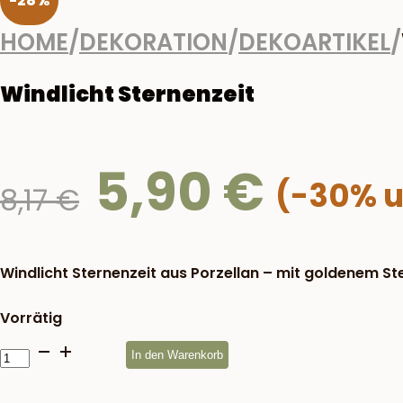
-28%
HOME
/
DEKORATION
/
DEKOARTIKEL
/
Windlicht Sternenzeit
5,90
€
Ursprünglicher
8,17
€
Preis
war:
8,17 €
Windlicht Sternenzeit aus Porzellan – mit goldenem Ste
Vorrätig
Windlicht
In den Warenkorb
Sternenzeit
Menge