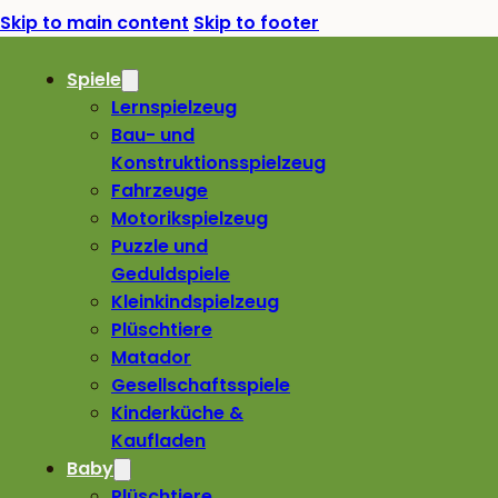
Skip to main content
Skip to footer
Spiele
Lernspielzeug
Bau- und
Konstruktionsspielzeug
Fahrzeuge
Motorikspielzeug
Puzzle und
Geduldspiele
Kleinkindspielzeug
Plüschtiere
Matador
Gesellschaftsspiele
Kinderküche &
Kaufladen
Baby
Plüschtiere