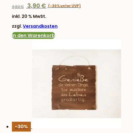
Ursprünglicher
Aktueller
3,90
€
4,83
€
Preis
Preis
inkl. 20 % MwSt.
war:
ist:
zzgl.
Versandkosten
4,83 €
3,90 €.
In den Warenkorb
-30%