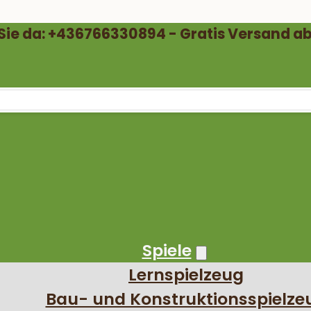
 Sie da: +436766330894 - Gratis Versand ab
Spiele
Lernspielzeug
Bau- und Konstruktionsspielze