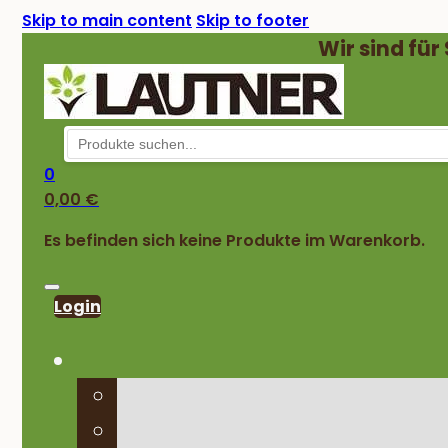
Skip to main content
Skip to footer
Wir sind für
0
0,00
€
Es befinden sich keine Produkte im Warenkorb.
Login