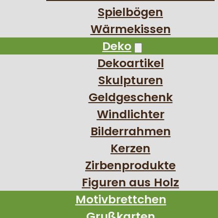
Spielbögen
Wärmekissen
Deko
Dekoartikel
Skulpturen
Geldgeschenk
Windlichter
Bilderrahmen
Kerzen
Zirbenprodukte
Figuren aus Holz
Motivbrettchen
Grußkarten