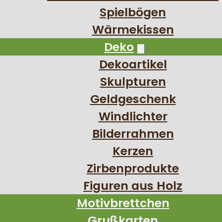
Spielbögen
Wärmekissen
Deko
Dekoartikel
Skulpturen
Geldgeschenk
Windlichter
Bilderrahmen
Kerzen
Zirbenprodukte
Figuren aus Holz
Motivbrettchen
Grußkarten