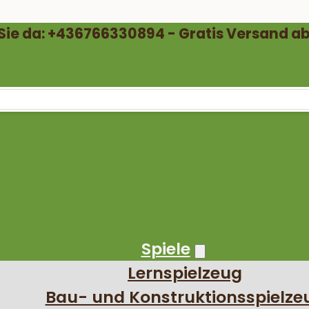
 Sie da: +436766330894 - Gratis Versand ab
Spiele
Lernspielzeug
Bau- und Konstruktionsspielze