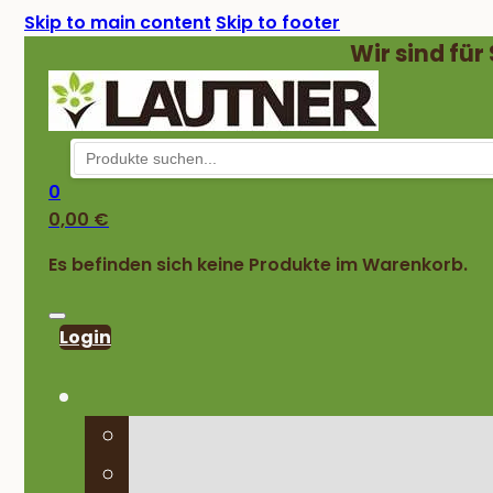
Skip to main content
Skip to footer
Wir sind für
0
0,00
€
Es befinden sich keine Produkte im Warenkorb.
Login