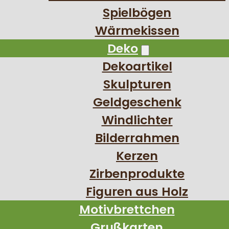
Spielbögen
Wärmekissen
Deko
Dekoartikel
Skulpturen
Geldgeschenk
Windlichter
Bilderrahmen
Kerzen
Zirbenprodukte
Figuren aus Holz
Motivbrettchen
Grußkarten