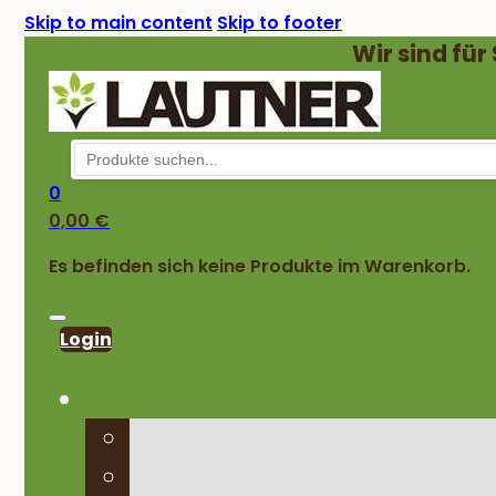
Skip to main content
Skip to footer
Wir sind für
0
0,00
€
Es befinden sich keine Produkte im Warenkorb.
Login