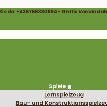
 Sie da: +436766330894 - Gratis Versand ab
Spiele
Lernspielzeug
Bau- und Konstruktionsspielze