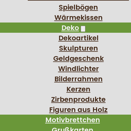
Spielbögen
Wärmekissen
Deko
Dekoartikel
Skulpturen
Geldgeschenk
Windlichter
Bilderrahmen
Kerzen
Zirbenprodukte
Figuren aus Holz
Motivbrettchen
Grußkarten