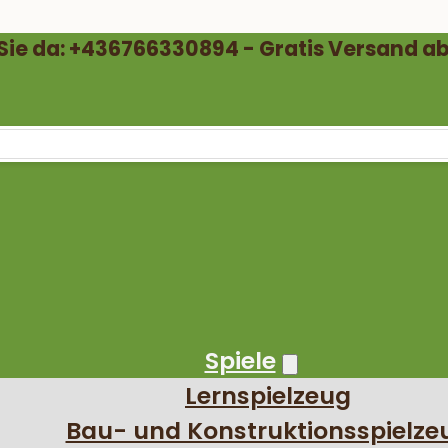
 Sie da: +436766330894 - Gratis Versand ab
Spiele
Lernspielzeug
Bau- und Konstruktionsspielze