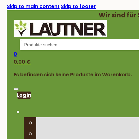
Skip to main content
Skip to footer
Wir sind für
0
0,00
€
Es befinden sich keine Produkte im Warenkorb.
Login