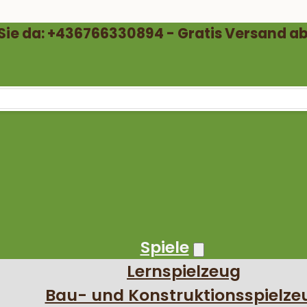
 Sie da: +436766330894 - Gratis Versand ab
Spiele
Lernspielzeug
Bau- und Konstruktionsspielze