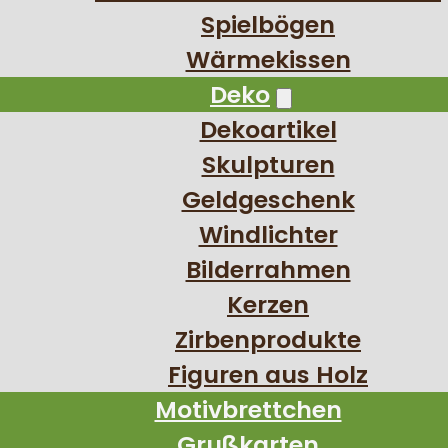
Spielbögen
Wärmekissen
Deko
Dekoartikel
Skulpturen
Geldgeschenk
Windlichter
Bilderrahmen
Kerzen
Zirbenprodukte
Figuren aus Holz
Motivbrettchen
Grußkarten