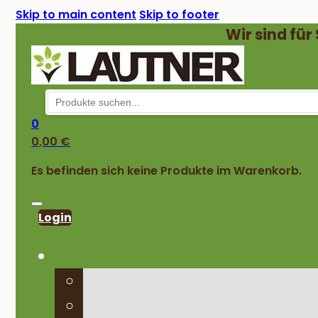
Skip to main content
Skip to footer
Wir sind für
0
0,00
€
Es befinden sich keine Produkte im Warenkorb.
Login