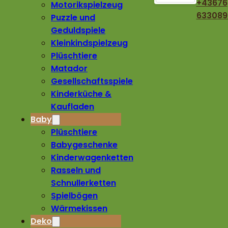
+43676
Motorikspielzeug
633089
Puzzle und
Geduldspiele
Kleinkindspielzeug
Plüschtiere
Matador
Gesellschaftsspiele
Kinderküche &
Kaufladen
Baby
Plüschtiere
Babygeschenke
Kinderwagenketten
Rasseln und
Schnullerketten
Spielbögen
Wärmekissen
Deko