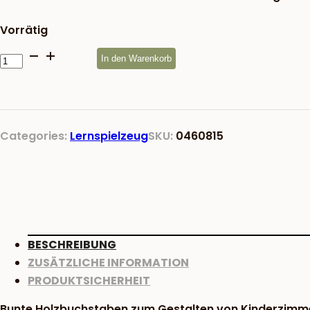
Vorrätig
Buchstabe
In den Warenkorb
O
Menge
Categories:
Lernspielzeug
SKU:
0460815
BESCHREIBUNG
ZUSÄTZLICHE INFORMATION
PRODUKTSICHERHEIT
Bunte Holzbuchstaben zum Gestalten von Kinderzimme