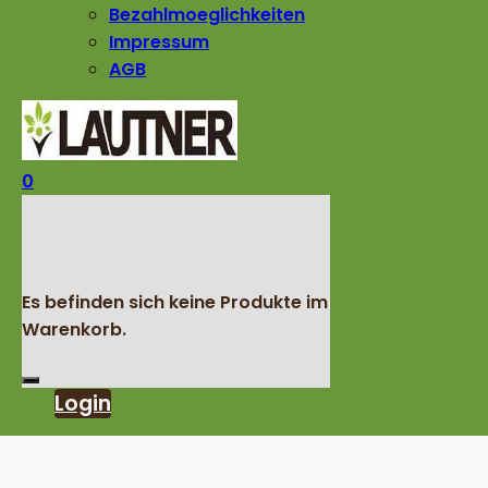
Bezahlmoeglichkeiten
Impressum
AGB
0
Es befinden sich keine Produkte im
Warenkorb.
Login