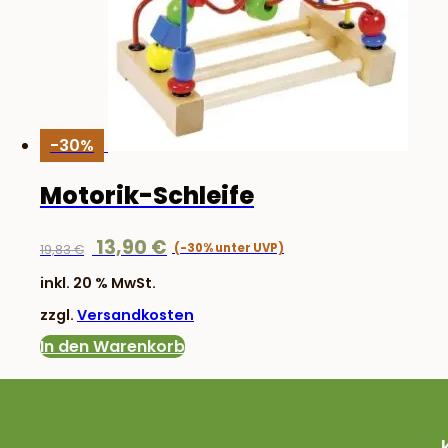
-30%
Motorik-Schleife
Ursprünglicher
Aktueller
13,90
€
19,83
€
Preis
Preis
inkl. 20 % MwSt.
war:
ist:
zzgl.
Versandkosten
19,83 €
13,90 €.
In den Warenkorb