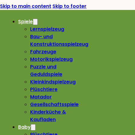
Skip to main content
Skip to footer
Spiele
Lernspielzeug
Bau- und
Konstruktionsspielzeug
Fahrzeuge
Motorikspielzeug
Puzzle und
Geduldspiele
Kleinkindspielzeug
Plüschtiere
Matador
Gesellschaftsspiele
Kinderküche &
Kaufladen
Baby
Plüschtiere