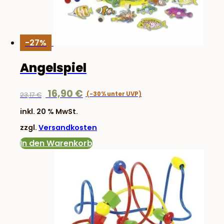
-27%
Angelspiel
Ursprünglicher
Aktueller
16,90
€
23,17
€
Preis
Preis
inkl. 20 % MwSt.
war:
ist:
zzgl.
Versandkosten
23,17 €
16,90 €.
In den Warenkorb