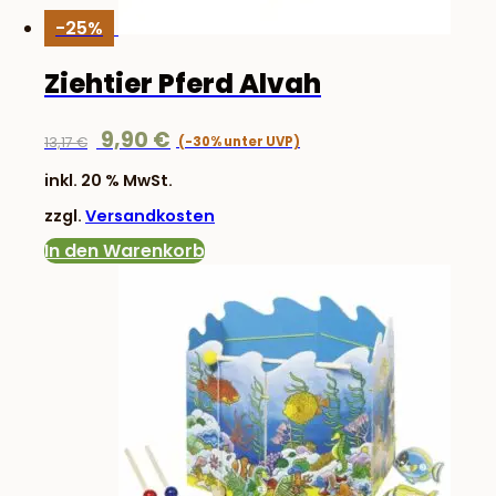
-25%
Ziehtier Pferd Alvah
Ursprünglicher
Aktueller
9,90
€
13,17
€
Preis
Preis
inkl. 20 % MwSt.
war:
ist:
zzgl.
Versandkosten
13,17 €
9,90 €.
In den Warenkorb