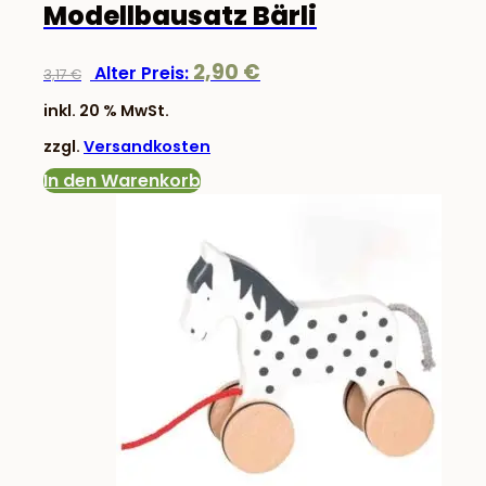
Modellbausatz Bärli
Ursprünglicher
Aktueller
2,90
€
Alter Preis:
3,17
€
Preis
Preis
inkl. 20 % MwSt.
war:
ist:
zzgl.
Versandkosten
3,17 €
2,90 €.
In den Warenkorb