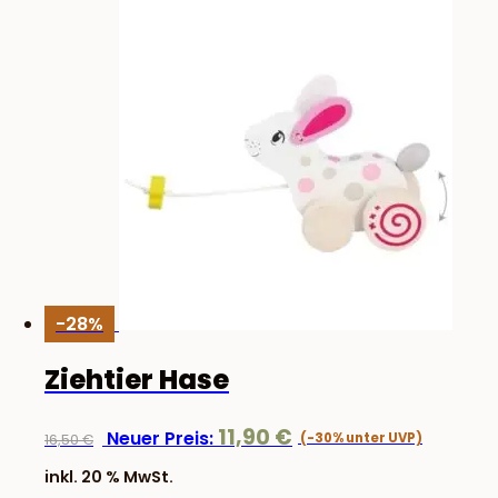
-28%
Ziehtier Hase
Ursprünglicher
Aktuelle
11,90
€
Neuer Preis:
16,50
€
Preis
Preis
inkl. 20 % MwSt.
war:
ist: