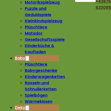
+43676
Motorikspielzeug
633089
Puzzle und
Geduldspiele
Kleinkindspielzeug
Plüschtiere
Matador
Gesellschaftsspiele
Kinderküche &
Kaufladen
Baby
Plüschtiere
Babygeschenke
Kinderwagenketten
Rasseln und
Schnullerketten
Spielbögen
Wärmekissen
Deko