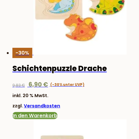
-30%
Schichtenpuzzle Drache
Ursprünglicher
Aktueller
6,90
€
9,83
€
Preis
Preis
inkl. 20 % MwSt.
war:
ist:
zzgl.
Versandkosten
9,83 €
6,90 €.
In den Warenkorb