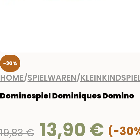
-30%
HOME
/
SPIELWAREN
/
KLEINKINDSPIE
Dominospiel Dominiques Domino
13,90
€
Ursprünglicher
19,83
€
Preis