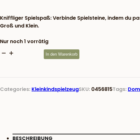
war:
19,83 €
Kniffliger Spielspaß: Verbinde Spielsteine, indem du 
Groß und Klein.
Nur noch 1 vorrätig
Dominospiel
In den Warenkorb
Dominiques
Domino
Menge
Categories:
Kleinkindspielzeug
SKU:
0456815
Tags:
Dom
BESCHREIBUNG