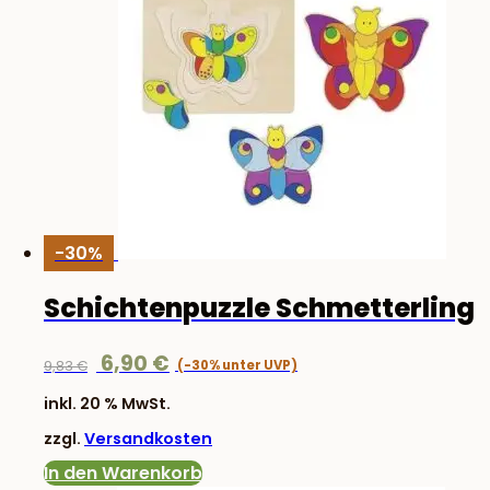
-30%
Schichtenpuzzle Schmetterling
Ursprünglicher
Aktueller
6,90
€
9,83
€
Preis
Preis
inkl. 20 % MwSt.
war:
ist:
zzgl.
Versandkosten
9,83 €
6,90 €.
In den Warenkorb