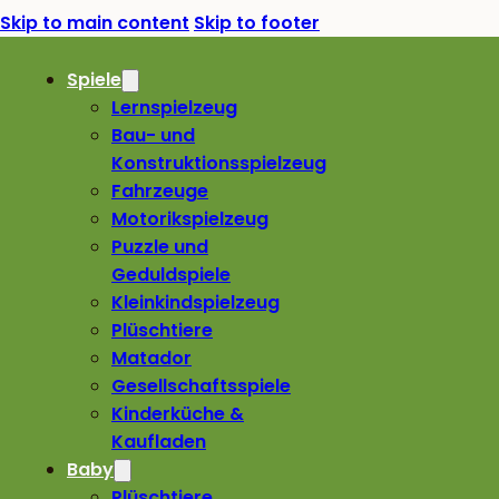
Skip to main content
Skip to footer
Spiele
Lernspielzeug
Bau- und
Konstruktionsspielzeug
Fahrzeuge
Motorikspielzeug
Puzzle und
Geduldspiele
Kleinkindspielzeug
Plüschtiere
Matador
Gesellschaftsspiele
Kinderküche &
Kaufladen
Baby
Plüschtiere