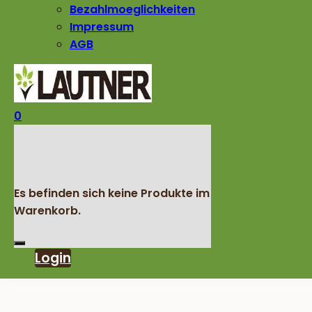
Bezahlmoeglichkeiten
Impressum
AGB
0
Es befinden sich keine Produkte im
Warenkorb.
Login