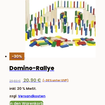
-30%
Domino-Rallye
Ursprünglicher
Aktueller
20,90
€
29,83
€
Preis
Preis
inkl. 20 % MwSt.
war:
ist:
zzgl.
Versandkosten
29,83 €
20,90 €.
In den Warenkorb