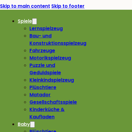
Skip to main content
Skip to footer
Spiele
Lernspielzeug
Bau- und
Konstruktionsspielzeug
Fahrzeuge
Motorikspielzeug
Puzzle und
Geduldspiele
Kleinkindspielzeug
Plüschtiere
Matador
Gesellschaftsspiele
Kinderküche &
Kaufladen
Baby
Plüschtiere