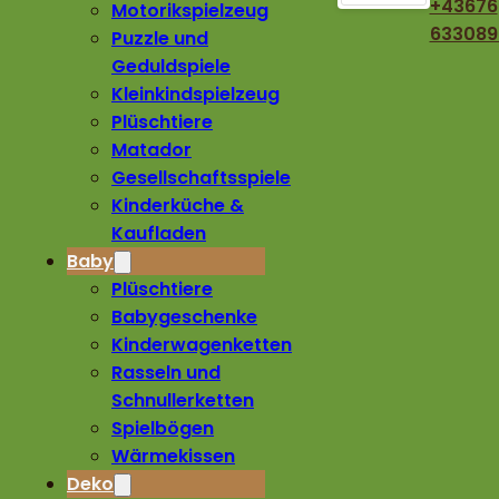
+43676
Motorikspielzeug
633089
Puzzle und
Geduldspiele
Kleinkindspielzeug
Plüschtiere
Matador
Gesellschaftsspiele
Kinderküche &
Kaufladen
Baby
Plüschtiere
Babygeschenke
Kinderwagenketten
Rasseln und
Schnullerketten
Spielbögen
Wärmekissen
Deko