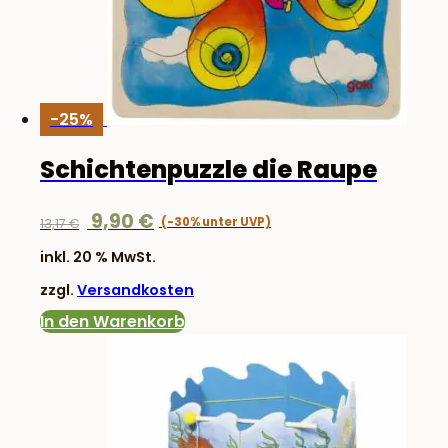
-25%
Schichtenpuzzle die Raupe
Ursprünglicher
Aktueller
9,90
€
13,17
€
Preis
Preis
inkl. 20 % MwSt.
war:
ist:
zzgl.
Versandkosten
13,17 €
9,90 €.
In den Warenkorb