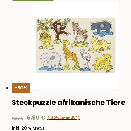
-30%
Steckpuzzle afrikanische Tiere
Ursprünglicher
Aktueller
6,90
€
9,83
€
Preis
Preis
inkl. 20 % MwSt.