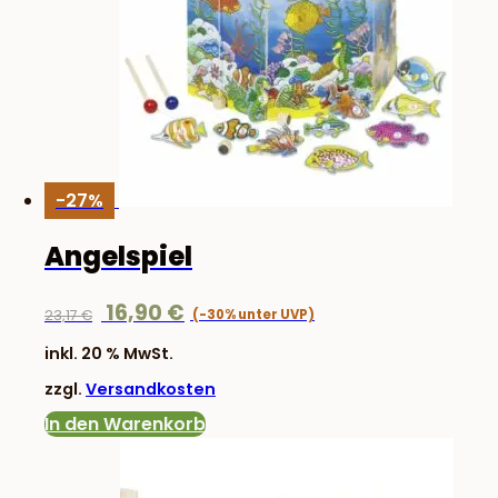
-27%
Angelspiel
Ursprünglicher
Aktueller
16,90
€
23,17
€
Preis
Preis
inkl. 20 % MwSt.
war:
ist:
zzgl.
Versandkosten
23,17 €
16,90 €.
In den Warenkorb