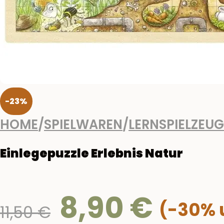
-23%
HOME
/
SPIELWAREN
/
LERNSPIELZEUG
Einlegepuzzle Erlebnis Natur
8,90
€
Ursprünglicher
11,50
€
Preis