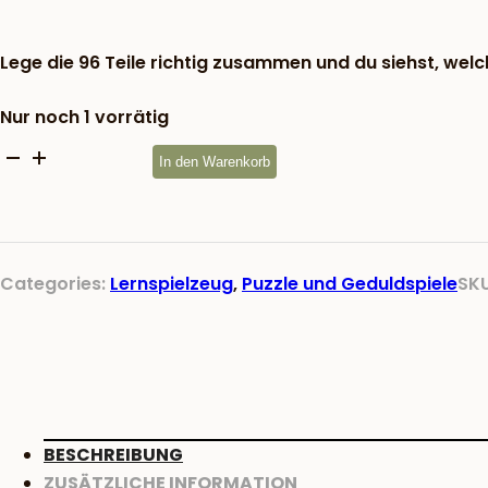
war:
11,50 €
Lege die 96 Teile richtig zusammen und du siehst, welc
Nur noch 1 vorrätig
Einlegepuzzle
In den Warenkorb
Erlebnis
Natur
Menge
Categories:
Lernspielzeug
,
Puzzle und Geduldspiele
SK
BESCHREIBUNG
ZUSÄTZLICHE INFORMATION