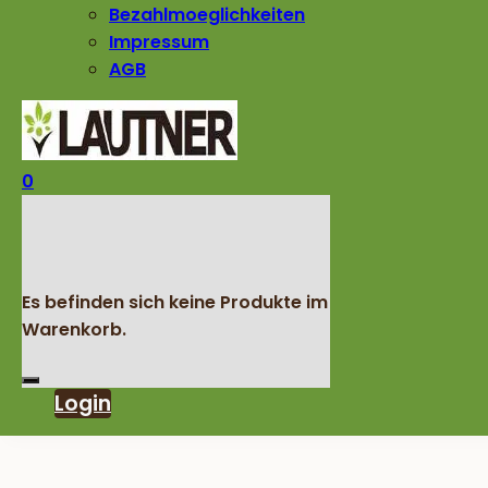
Bezahlmoeglichkeiten
Impressum
AGB
0
Es befinden sich keine Produkte im
Warenkorb.
Login