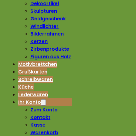
Dekoartikel
Skulpturen
Geldgeschenk
Windlichter
Bilderrahmen
Kerzen
Zirbenprodukte
Figuren aus Holz
Motivbrettchen
Grußkarten
Schreibwaren
Küche
Lederwaren
Ihr Konto
Zum Konto
Kontakt
Kasse
Warenkorb