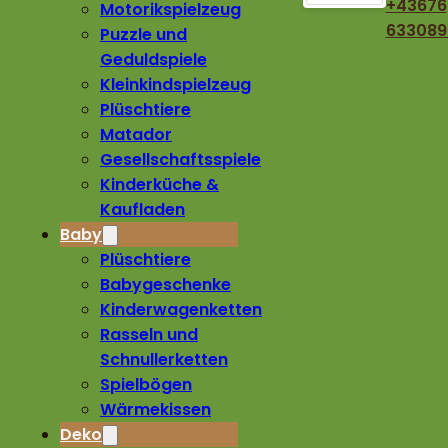
+43676
Motorikspielzeug
633089
Puzzle und
Geduldspiele
Kleinkindspielzeug
Plüschtiere
Matador
Gesellschaftsspiele
Kinderküche &
Kaufladen
Baby
Plüschtiere
Babygeschenke
Kinderwagenketten
Rasseln und
Schnullerketten
Spielbögen
Wärmekissen
Deko