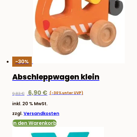
-30%
Abschleppwagen klein
Ursprünglicher
Aktueller
6,90
€
9,83
€
Preis
Preis
inkl. 20 % MwSt.
war:
ist:
zzgl.
Versandkosten
9,83 €
6,90 €.
In den Warenkorb