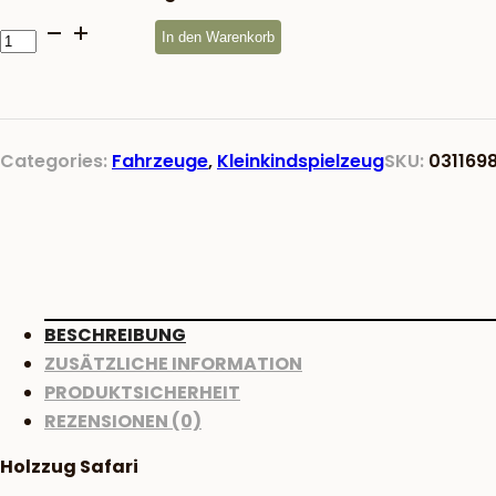
Holzzug
In den Warenkorb
Safari
Menge
Categories:
Fahrzeuge
,
Kleinkindspielzeug
SKU:
031169
BESCHREIBUNG
ZUSÄTZLICHE INFORMATION
PRODUKTSICHERHEIT
REZENSIONEN (0)
Holzzug Safari