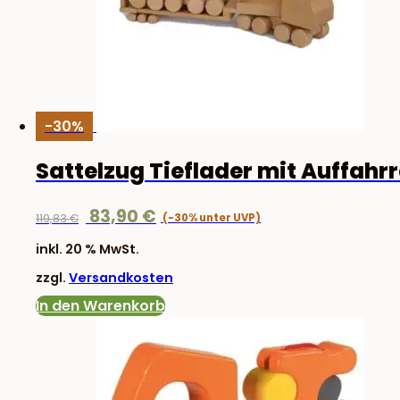
-30%
Sattelzug Tieflader mit Auffah
Ursprünglicher
Aktueller
83,90
€
119,83
€
Preis
Preis
inkl. 20 % MwSt.
war:
ist:
zzgl.
Versandkosten
119,83 €
83,90 €.
In den Warenkorb