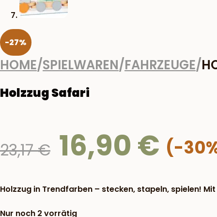
-27%
HOME
/
SPIELWAREN
/
FAHRZEUGE
/
HO
Holzzug Safari
16,90
€
Ursprünglicher
23,17
€
Preis
war:
23,17 €
Holzzug in Trendfarben – stecken, stapeln, spielen! Mi
Nur noch 2 vorrätig