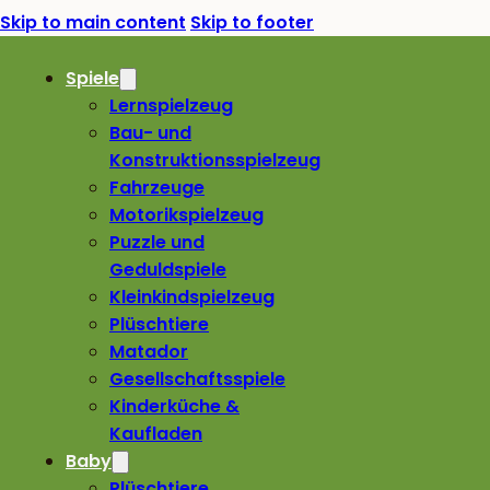
Skip to main content
Skip to footer
Spiele
Lernspielzeug
Bau- und
Konstruktionsspielzeug
Fahrzeuge
Motorikspielzeug
Puzzle und
Geduldspiele
Kleinkindspielzeug
Plüschtiere
Matador
Gesellschaftsspiele
Kinderküche &
Kaufladen
Baby
Plüschtiere