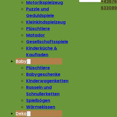
+43676
Motorikspielzeug
633089
Puzzle und
Geduldspiele
Kleinkindspielzeug
Plüschtiere
Matador
Gesellschaftsspiele
Kinderküche &
Kaufladen
Baby
Plüschtiere
Babygeschenke
Kinderwagenketten
Rasseln und
Schnullerketten
Spielbögen
Wärmekissen
Deko