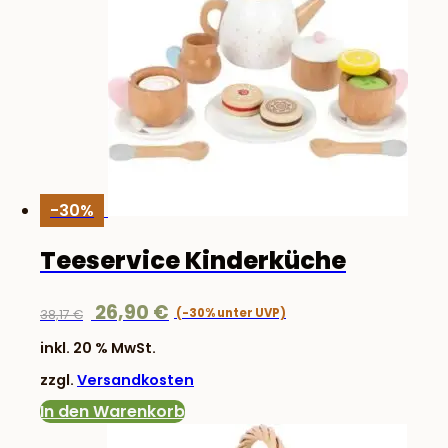
-30%
Teeservice Kinderküche
Ursprünglicher
Aktueller
26,90
€
38,17
€
Preis
Preis
inkl. 20 % MwSt.
war:
ist:
zzgl.
Versandkosten
38,17 €
26,90 €.
In den Warenkorb