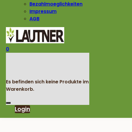
Bezahlmoeglichkeiten
Impressum
AGB
0
Es befinden sich keine Produkte im
Warenkorb.
Login