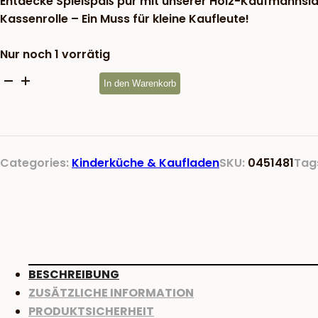
Entdecke Spielspaß pur mit unserer Holz-Kaufmannsla
Kassenrolle – Ein Muss für kleine Kaufleute!
Nur noch 1 vorrätig
Kaufmannsladenkasse
In den Warenkorb
mit
Geräusch
beim
Öffnen
Categories:
Kinderküche & Kaufladen
SKU:
0451481
Tag
Menge
BESCHREIBUNG
ZUSÄTZLICHE INFORMATION
PRODUKTSICHERHEIT