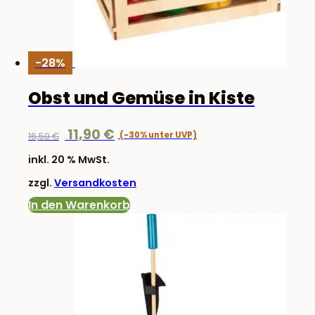
-28%
Obst und Gemüse in Kiste
Ursprünglicher
Aktueller
11,90
€
16,50
€
Preis
Preis
inkl. 20 % MwSt.
war:
ist:
zzgl.
Versandkosten
16,50 €
11,90 €.
In den Warenkorb