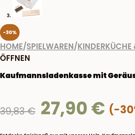
-30%
HOME
/
SPIELWAREN
/
KINDERKÜCHE 
ÖFFNEN
Kaufmannsladenkasse mit Geräus
27,90
€
Ursprünglicher
39,83
€
Preis
war:
39,83 €