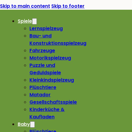
Skip to main content
Skip to footer
Spiele
Lernspielzeug
Bau- und
Konstruktionsspielzeug
Fahrzeuge
Motorikspielzeug
Puzzle und
Geduldspiele
Kleinkindspielzeug
Plüschtiere
Matador
Gesellschaftsspiele
Kinderküche &
Kaufladen
Baby
Plüschtiere