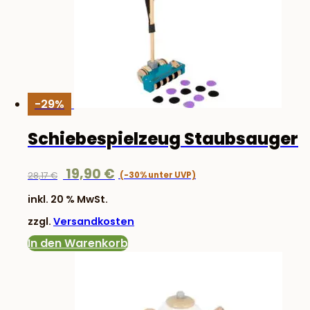
-29%
Schiebespielzeug Staubsauger
Ursprünglicher
Aktueller
19,90
€
28,17
€
Preis
Preis
inkl. 20 % MwSt.
war:
ist:
zzgl.
Versandkosten
28,17 €
19,90 €.
In den Warenkorb