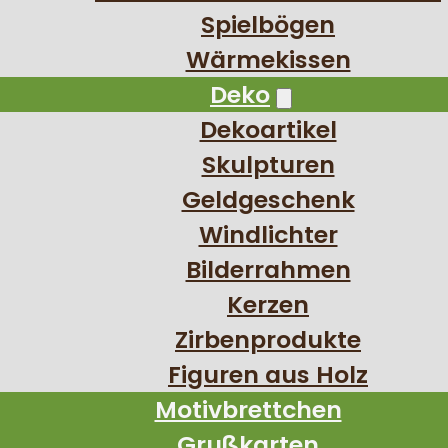
Spielbögen
Wärmekissen
Deko
Dekoartikel
Skulpturen
Geldgeschenk
Windlichter
Bilderrahmen
Kerzen
Zirbenprodukte
Figuren aus Holz
Motivbrettchen
Grußkarten