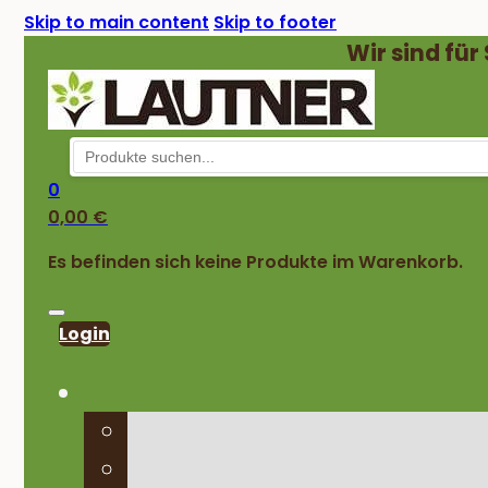
Skip to main content
Skip to footer
Wir sind für
0
0,00
€
Es befinden sich keine Produkte im Warenkorb.
Login