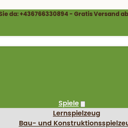
 Sie da: +436766330894 - Gratis Versand ab
Spiele
Lernspielzeug
Bau- und Konstruktionsspielze