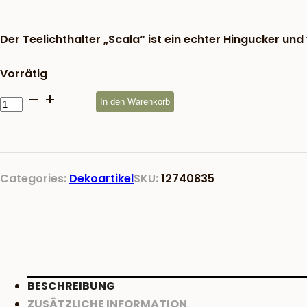
war:
24,83 €
Der Teelichthalter „Scala“ ist ein echter Hingucker un
Vorrätig
Teelichthalter
In den Warenkorb
Scala
Menge
Categories:
Dekoartikel
SKU:
12740835
BESCHREIBUNG
ZUSÄTZLICHE INFORMATION