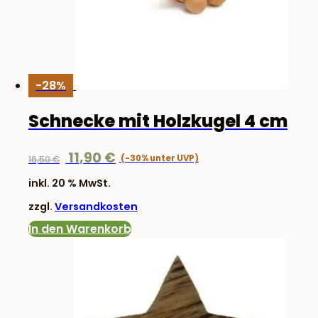
-28%
Schnecke mit Holzkugel 4 cm
Ursprünglicher
Aktueller
11,90
€
16,50
€
Preis
Preis
inkl. 20 % MwSt.
war:
ist:
zzgl.
Versandkosten
16,50 €
11,90 €.
In den Warenkorb