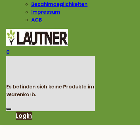
Bezahlmoeglichkeiten
Impressum
AGB
0
Es befinden sich keine Produkte im
Warenkorb.
Login