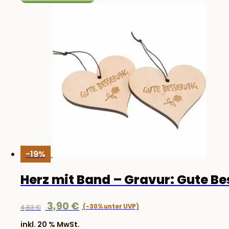
-19%
Herz mit Band – Gravur: Gute B
Ursprünglicher
Aktueller
3,90
€
4,83
€
Preis
Preis
inkl. 20 % MwSt.