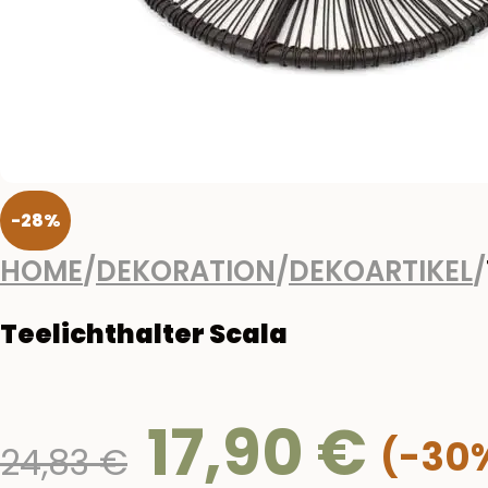
-28%
HOME
/
DEKORATION
/
DEKOARTIKEL
/
Teelichthalter Scala
17,90
€
Ursprünglicher
24,83
€
Preis