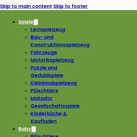
Skip to main content
Skip to footer
Spiele
Lernspielzeug
Bau- und
Konstruktionsspielzeug
Fahrzeuge
Motorikspielzeug
Puzzle und
Geduldspiele
Kleinkindspielzeug
Plüschtiere
Matador
Gesellschaftsspiele
Kinderküche &
Kaufladen
Baby
Plüschtiere