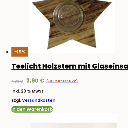
-19%
Teelicht Holzstern mit Glaseinsa
Ursprünglicher
Aktueller
3,90
€
4,83
€
Preis
Preis
inkl. 20 % MwSt.
war:
ist:
zzgl.
Versandkosten
4,83 €
3,90 €.
In den Warenkorb