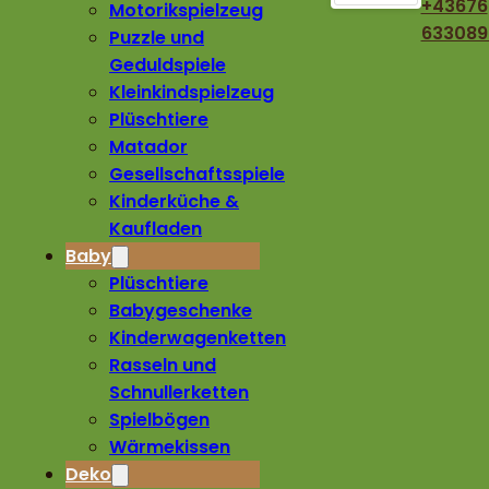
+43676
Motorikspielzeug
633089
Puzzle und
Geduldspiele
Kleinkindspielzeug
Plüschtiere
Matador
Gesellschaftsspiele
Kinderküche &
Kaufladen
Baby
Plüschtiere
Babygeschenke
Kinderwagenketten
Rasseln und
Schnullerketten
Spielbögen
Wärmekissen
Deko