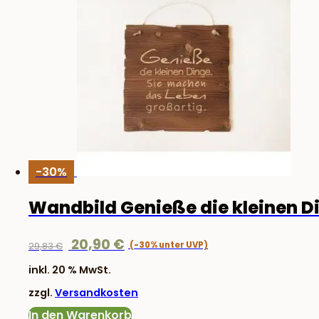
-30%
Wandbild Genieße die kleinen D
Ursprünglicher
Aktueller
20,90
€
29,83
€
Preis
Preis
inkl. 20 % MwSt.
war:
ist:
zzgl.
Versandkosten
29,83 €
20,90 €.
In den Warenkorb